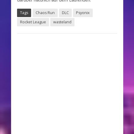
Tags
Chaos Run
DLC
Psyonix
Rocket League
wasteland