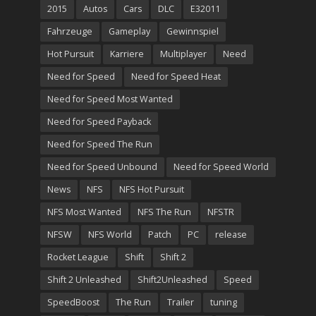
2015
Autos
Cars
DLC
E32011
Fahrzeuge
Gameplay
Gewinnspiel
Hot Pursuit
Karriere
Multiplayer
Need
Need for Speed
Need for Speed Heat
Need for Speed Most Wanted
Need for Speed Payback
Need for Speed The Run
Need for Speed Unbound
Need for Speed World
News
NFS
NFS Hot Pursuit
NFS Most Wanted
NFS The Run
NFSTR
NFSW
NFS World
Patch
PC
release
Rocket League
Shift
Shift 2
Shift 2 Unleashed
Shift2Unleashed
Speed
SpeedBoost
The Run
Trailer
tuning