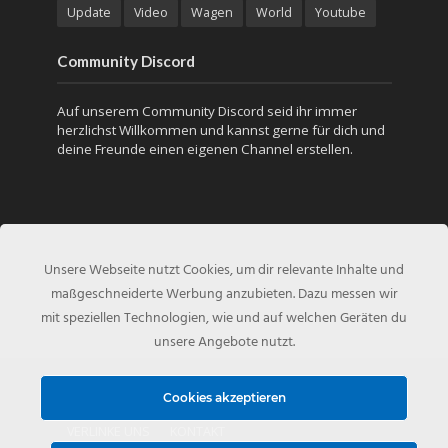
Update
Video
Wagen
World
Youtube
Community Discord
Auf unserem Community Discord seid ihr immer
herzlichst Willkommen und kannst gerne für dich und
deine Freunde einen eigenen Channel erstellen.
Unsere Webseite nutzt Cookies, um dir relevante Inhalte und
maßgeschneiderte Werbung anzubieten. Dazu messen wir
mit speziellen Technologien, wie und auf welchen Geräten du
unsere Angebote nutzt.
Copyright © 2010 - Created by
NFS-Inside.de
Cookies akzeptieren
VERLINKE UNS
KONTAKT