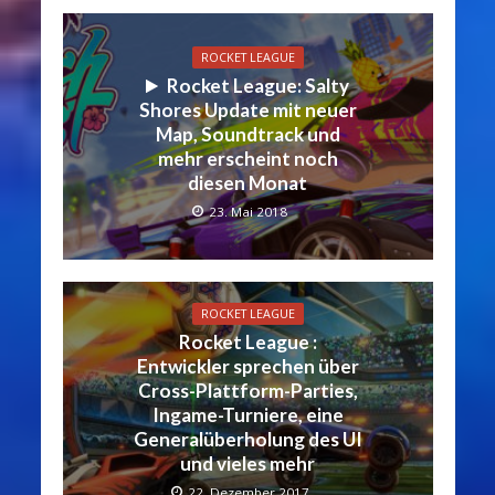
ROCKET LEAGUE
Rocket League: Salty
Shores Update mit neuer
Map, Soundtrack und
mehr erscheint noch
diesen Monat
23. Mai 2018
ROCKET LEAGUE
Rocket League :
Entwickler sprechen über
Cross-Plattform-Parties,
Ingame-Turniere, eine
Generalüberholung des UI
und vieles mehr
22. Dezember 2017