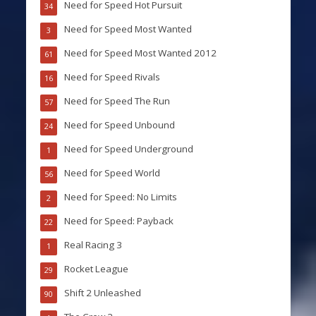
Need for Speed Hot Pursuit
34
Need for Speed Most Wanted
3
Need for Speed Most Wanted 2012
61
Need for Speed Rivals
16
Need for Speed The Run
57
Need for Speed Unbound
24
Need for Speed Underground
1
Need for Speed World
56
Need for Speed: No Limits
2
Need for Speed: Payback
22
Real Racing 3
1
Rocket League
29
Shift 2 Unleashed
90