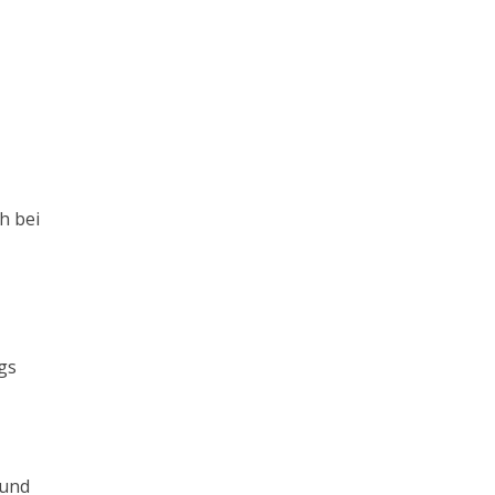
h bei
gs
 und