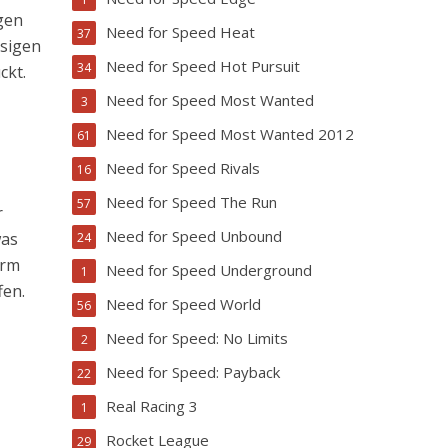
gen
Need for Speed Heat
37
esigen
Need for Speed Hot Pursuit
34
ckt.
Need for Speed Most Wanted
3
Need for Speed Most Wanted 2012
61
Need for Speed Rivals
16
Need for Speed The Run
57
r
Need for Speed Unbound
was
24
orm
Need for Speed Underground
1
fen.
Need for Speed World
56
Need for Speed: No Limits
2
Need for Speed: Payback
22
Real Racing 3
1
Rocket League
29