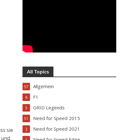
All Topics
Allgemein
57
F1
6
GRID Legends
5
Need for Speed 2015
51
Need for Speed 2021
2
ss sie
r und
Need for Speed Edge
1