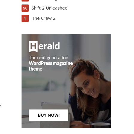
Shift 2 Unleashed
90
The Crew 2
1
”