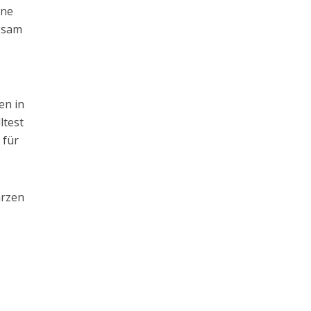
hne
gsam
en in
ltest
 für
arzen