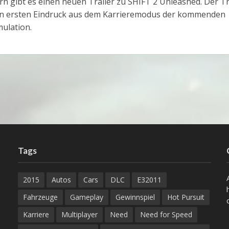
ern gibt es einen neuen Trailer zu SHIFT 2 Unleashed. Der Tr
en ersten Eindruck aus dem Karrieremodus der kommenden
mulation.
Tags
2015
Autos
Cars
DLC
E32011
Fahrzeuge
Gameplay
Gewinnspiel
Hot Pursuit
Karriere
Multiplayer
Need
Need for Speed