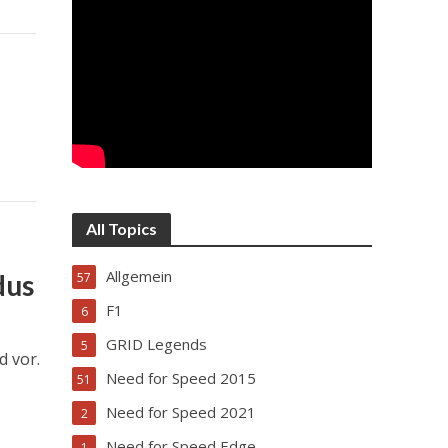
All Topics
Allgemein
dus
57
F1
6
GRID Legends
5
d vor.
Need for Speed 2015
51
Need for Speed 2021
2
Need for Speed Edge
1