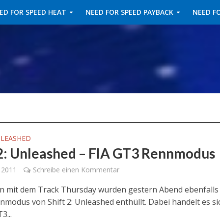
ED FOR SPEED HEAT
NEED FOR SPEED PAYBACK
NEED FO
NLEASHED
 2: Unleashed – FIA GT3 Rennmodus
 2011
Schreibe einen Kommentar
mit dem Track Thursday wurden gestern Abend ebenfalls
nnmodus von Shift 2: Unleashed enthüllt. Dabei handelt es s
3...