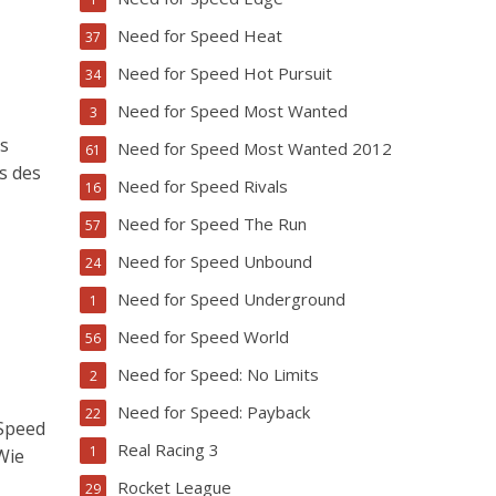
Need for Speed Heat
37
Need for Speed Hot Pursuit
34
Need for Speed Most Wanted
3
s
Need for Speed Most Wanted 2012
61
s des
Need for Speed Rivals
16
Need for Speed The Run
57
Need for Speed Unbound
24
Need for Speed Underground
1
Need for Speed World
56
Need for Speed: No Limits
2
Need for Speed: Payback
22
 Speed
Real Racing 3
1
Wie
Rocket League
29