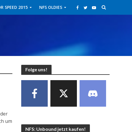
R SPEED 2015
NFS OLDIES
Folge uns!
 der
ich um
NFS: Unbound jetzt kaufen!