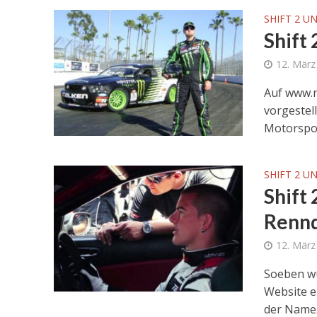
SHIFT 2 U
Shift
12. März
Auf www.
vorgestel
Motorspor
SHIFT 2 U
Shift
Rennd
12. März
Soeben wu
Website en
der Name.