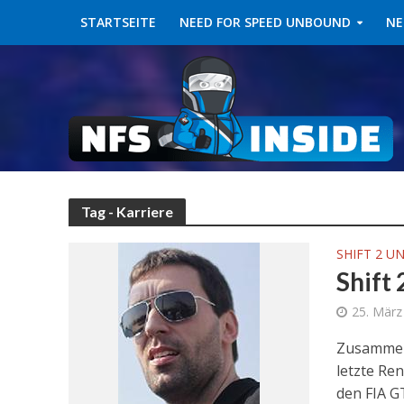
STARTSEITE
NEED FOR SPEED UNBOUND
NE
Tag - Karriere
SHIFT 2 U
Shift
25. März
Zusammen 
letzte Re
den FIA GT