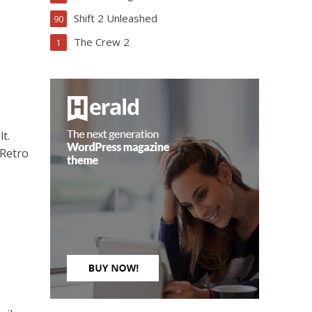
Shift 2 Unleashed
90
The Crew 2
1
t.
 Retro