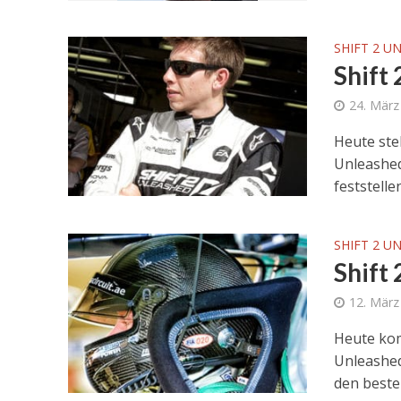
SHIFT 2 U
Shift
24. März
Heute ste
Unleashe
feststelle
SHIFT 2 U
Shift
12. März
Heute kom
Unleashed
den besten