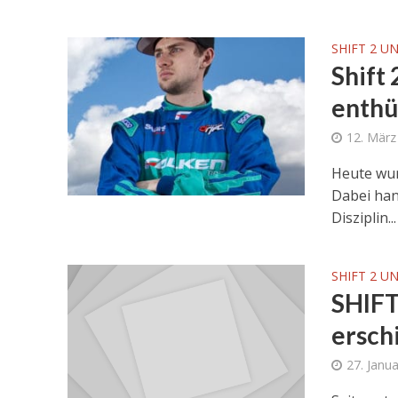
SHIFT 2 U
Shift
enthü
12. März
Heute wur
Dabei han
Disziplin...
SHIFT 2 U
SHIFT
ersch
27. Janu