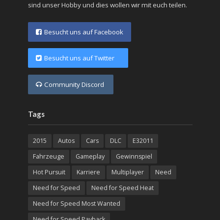
sind unser Hobby und dies wollen wir mit euch teilen.
Besucht uns auf Facebook
Besucht uns auf Twitter
Community Discord
Tags
2015
Autos
Cars
DLC
E32011
Fahrzeuge
Gameplay
Gewinnspiel
Hot Pursuit
Karriere
Multiplayer
Need
Need for Speed
Need for Speed Heat
Need for Speed Most Wanted
Need for Speed Payback