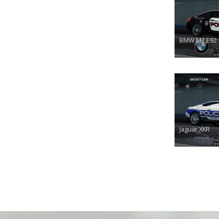
BMW M3 E92
Jaguar XKR