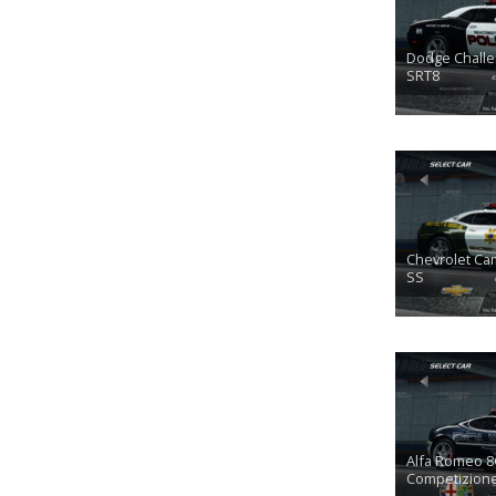
Dodge Challe
SRT8
Chevrolet Ca
SS
Alfa Romeo 8
Competizion