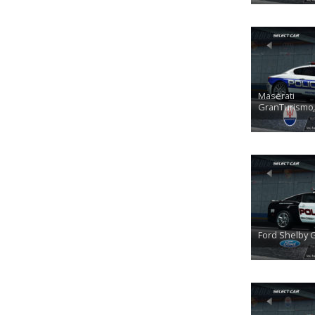
Maserati
GranTurismo
Ford Shelby 