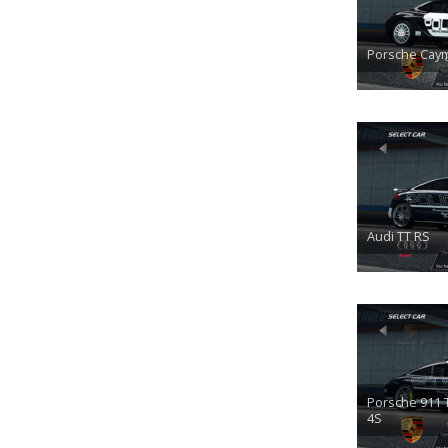
Porsche Cay
Audi TT RS
Porsche 911 
4S