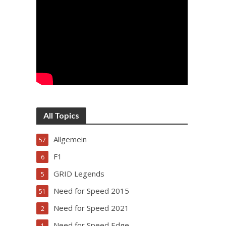
All Topics
Allgemein
57
F1
6
GRID Legends
5
Need for Speed 2015
51
Need for Speed 2021
2
Need for Speed Edge
1