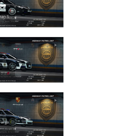
man S
Targa