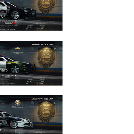
nger
maro
C
e