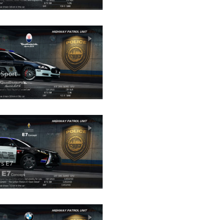
 Sport
s E7