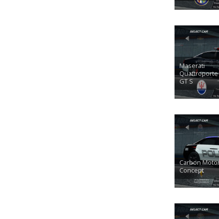
Maserati
Quattroporte
GT S
Carbon Motor
Concept