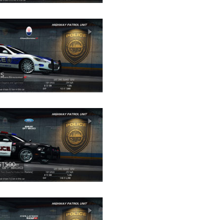
 S
GT500