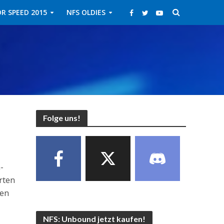
R SPEED 2015
NFS OLDIES
Folge uns!
-
arten
ten
NFS: Unbound jetzt kaufen!