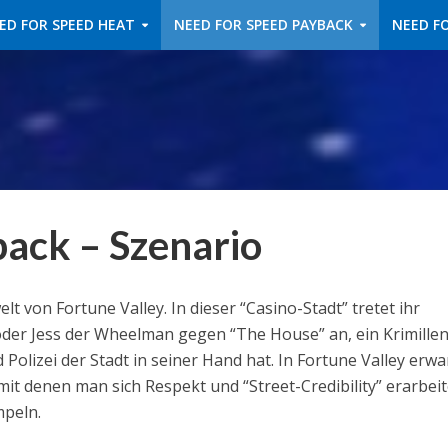
ED FOR SPEED HEAT
NEED FOR SPEED PAYBACK
NEED FO
back – Szenario
t von Fortune Valley. In dieser “Casino-Stadt” tretet ihr
der Jess der Wheelman gegen “The House” an, ein Krimillen
d Polizei der Stadt in seiner Hand hat. In Fortune Valley erw
t denen man sich Respekt und “Street-Credibility” erarbei
mpeln.