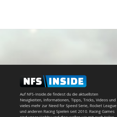
Auf NFS-Inside.de findest du die aktuellsten
Neuigkeiten, Informationen, Tipps, Tricks, Videos und
vieles mehr zur Need for Speed Serie, Rocket League
und anderen Racing Spielen seit 2010. Racing Games