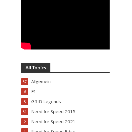
All Topics
Allgemein
57
F1
6
GRID Legends
5
Need for Speed 2015
51
Need for Speed 2021
2
Need for Speed Edge
1