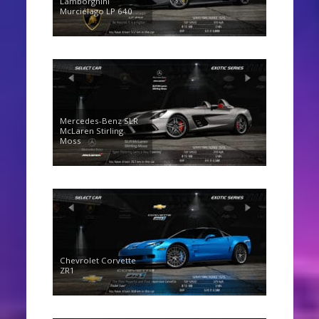
Lamborghini
Murciélago LP 640
Mercedes-Benz SLR
McLaren Stirling
Moss
Chevrolet Corvette
ZR1