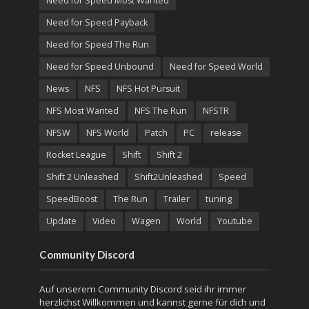
Need for Speed Most Wanted
Need for Speed Payback
Need for Speed The Run
Need for Speed Unbound
Need for Speed World
News
NFS
NFS Hot Pursuit
NFS Most Wanted
NFS The Run
NFSTR
NFSW
NFS World
Patch
PC
release
Rocket League
Shift
Shift 2
Shift 2 Unleashed
Shift2Unleashed
Speed
SpeedBoost
The Run
Trailer
tuning
Update
Video
Wagen
World
Youtube
Community Discord
Auf unserem Community Discord seid ihr immer
herzlichst Willkommen und kannst gerne für dich und