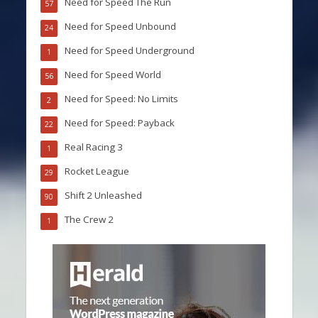
Need for Speed The Run
57
Need for Speed Unbound
24
Need for Speed Underground
1
Need for Speed World
56
Need for Speed: No Limits
2
Need for Speed: Payback
22
Real Racing 3
1
Rocket League
29
Shift 2 Unleashed
90
The Crew 2
1