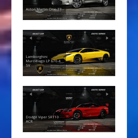
Aston Martin One-77
Lamborghini
Murciélago LP 670-4
SV
Dodge Viper SRT10
ACR