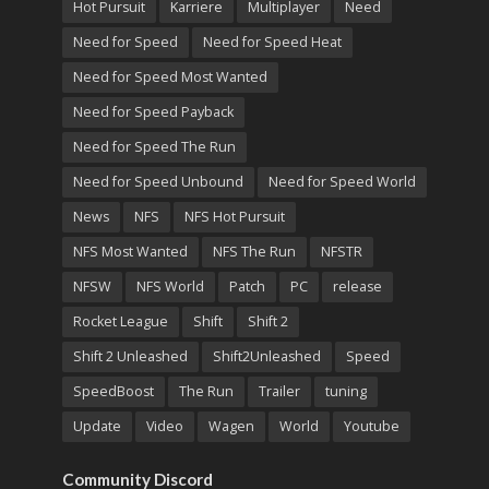
Hot Pursuit
Karriere
Multiplayer
Need
Need for Speed
Need for Speed Heat
Need for Speed Most Wanted
Need for Speed Payback
Need for Speed The Run
Need for Speed Unbound
Need for Speed World
News
NFS
NFS Hot Pursuit
NFS Most Wanted
NFS The Run
NFSTR
NFSW
NFS World
Patch
PC
release
Rocket League
Shift
Shift 2
Shift 2 Unleashed
Shift2Unleashed
Speed
SpeedBoost
The Run
Trailer
tuning
Update
Video
Wagen
World
Youtube
Community Discord