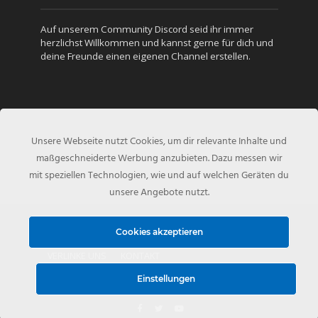
Auf unserem Community Discord seid ihr immer
herzlichst Willkommen und kannst gerne für dich und
deine Freunde einen eigenen Channel erstellen.
Unsere Webseite nutzt Cookies, um dir relevante Inhalte und
maßgeschneiderte Werbung anzubieten. Dazu messen wir
mit speziellen Technologien, wie und auf welchen Geräten du
unsere Angebote nutzt.
Copyright © 2010 - Created by
NFS-Inside.de
Cookies akzeptieren
VERLINKE UNS
KONTAKT
Einstellungen
DATENSCHUTZERKLÄRUNG
IMPRESSUM