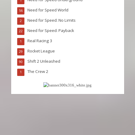
1
Need for Speed World
56
Need for Speed: No Limits
2
Need for Speed: Payback
22
Real Racing 3
1
Rocket League
29
Shift 2 Unleashed
90
The Crew 2
1