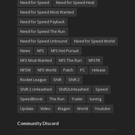
Need for Speed
Need for Speed Heat
Need for Speed Most Wanted
Need for Speed Payback
Need for Speed The Run
Need for Speed Unbound
Need for Speed World
News
NFS
NFS Hot Pursuit
NFS Most Wanted
NFS The Run
NFSTR
NFSW
NFS World
Patch
PC
release
Rocket League
Shift
Shift 2
Shift 2 Unleashed
Shift2Unleashed
Speed
SpeedBoost
The Run
Trailer
tuning
Update
Video
Wagen
World
Youtube
Community Discord