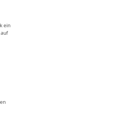
k ein
 auf
men