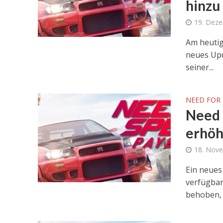
hinzu
19. Dez
Am heutig
neues Upd
seiner...
NEED FOR 
Need 
erhöh
18. Nov
Ein neues 
verfügbar
behoben, 