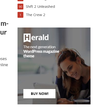
Shift 2 Unleashed
90
The Crew 2
1
am-
zur
oses
nline