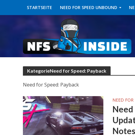
STARTSEITE
NEED FOR SPEED UNBOUND
NE
KategorieNeed for Speed: Payback
Need for Speed: Payback
NEED FOR 
Need 
Updat
Note