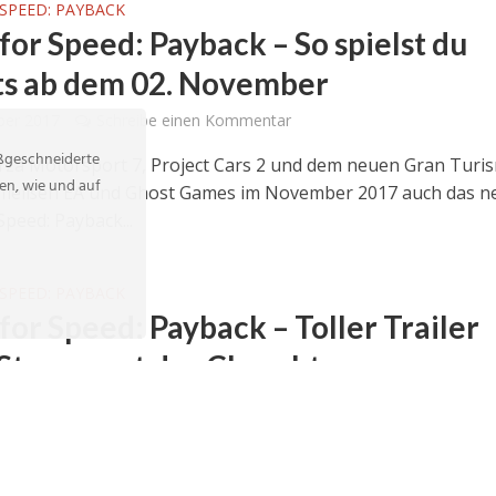
SPEED: PAYBACK
for Speed: Payback – So spielst du
ts ab dem 02. November
ber 2017
Schreibe einen Kommentar
aßgeschneiderte
za Motorsport 7, Project Cars 2 und dem neuen Gran Turi
en, wie und auf
hmeißen EA und Ghost Games im November 2017 auch das n
Speed: Payback...
SPEED: PAYBACK
for Speed: Payback – Toller Trailer
t Story samt der Charaktere vor
ber 2017
Schreibe einen Kommentar
Speed Payback bietet dir von riskanten Raub-Missionen übe
äre Fahrzeug-Battles bis hin zu atemberaubenden Highligh