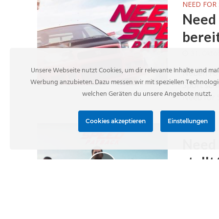
NEED FOR 
Need 
berei
31. Okto
Unsere Webseite nutzt Cookies, um dir relevante Inhalte und m
Neben For
Werbung anzubieten. Dazu messen wir mit speziellen Technologi
Sport sc
welchen Geräten du unsere Angebote nutzt.
Need for 
Cookies akzeptieren
Einstellungen
NEED FOR 
Need 
stell
12. Okto
Need for 
spektakul