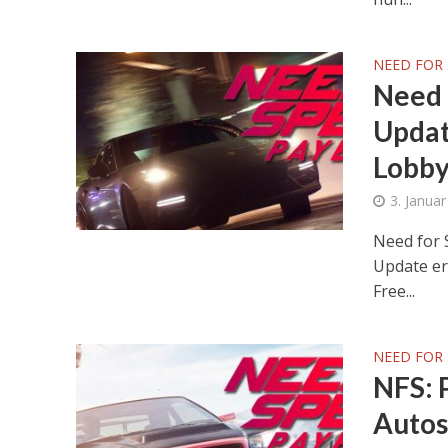
NEED FOR 
Need 
Updat
Lobb
3. Janua
Need for 
Update er
Free...
NEED FOR 
NFS: 
Autos