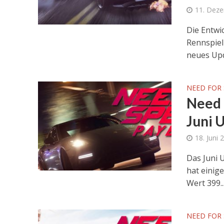
11. Dez
Die Entwi
Rennspiel
neues Upd
NEED FOR 
Need 
Juni 
18. Juni 
Das Juni 
hat einig
Wert 399..
NEED FOR 