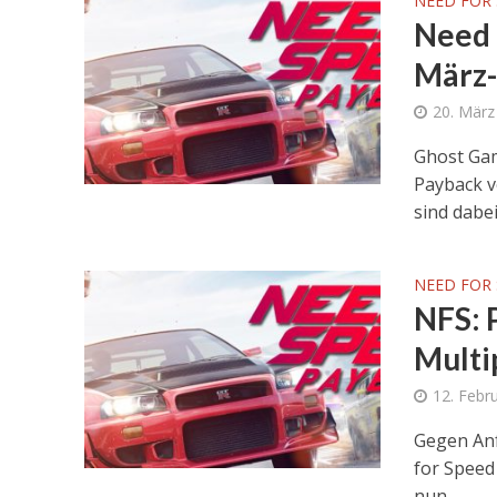
NEED FOR 
Need 
März-
20. März
Ghost Gam
Payback v
sind dabei
NEED FOR 
NFS: 
Multi
12. Febr
Gegen Anf
for Speed 
nun...