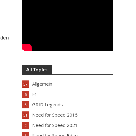
A
nden
All Topics
Allgemein
57
F1
6
GRID Legends
5
Need for Speed 2015
51
Need for Speed 2021
2
Need for Speed Edge
1