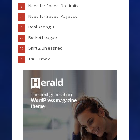
Need for Speed: No Limits
2
Need for Speed: Payback
22
Real Racing 3
1
Rocket League
29
Shift 2 Unleashed
90
The Crew 2
1