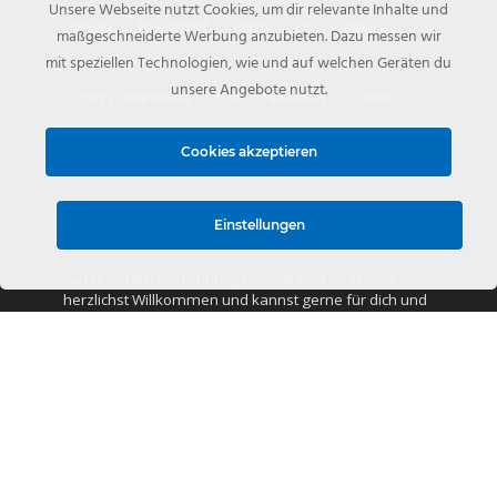
Unsere Webseite nutzt Cookies, um dir relevante Inhalte und
NFSW
NFS World
Patch
PC
release
maßgeschneiderte Werbung anzubieten. Dazu messen wir
mit speziellen Technologien, wie und auf welchen Geräten du
Rocket League
Shift
Shift 2
unsere Angebote nutzt.
Shift 2 Unleashed
Shift2Unleashed
Speed
SpeedBoost
The Run
Trailer
tuning
Cookies akzeptieren
Update
Video
Wagen
World
Youtube
Community Discord
Einstellungen
Auf unserem Community Discord seid ihr immer
herzlichst Willkommen und kannst gerne für dich und
deine Freunde einen eigenen Channel erstellen.