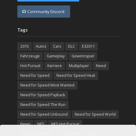
Community Discord
Tags
2015
Autos
Cars
DLC
E32011
Fahrzeuge
Gameplay
Gewinnspiel
Hot Pursuit
Karriere
Multiplayer
Need
Need for Speed
Need for Speed Heat
Need for Speed Most Wanted
Need for Speed Payback
Need for Speed The Run
Need for Speed Unbound
Need for Speed World
News
NFS
NFS Hot Pursuit
NFS Most Wanted
NFS The Run
NFSTR