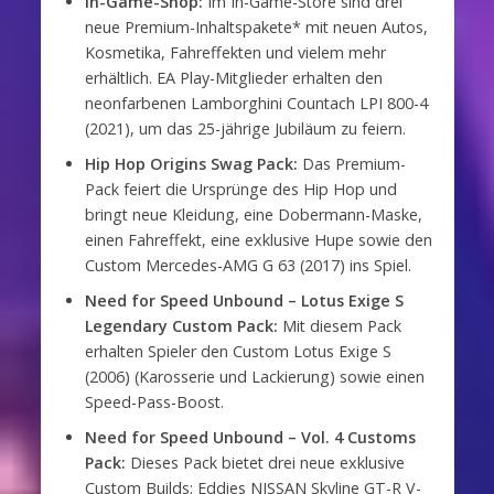
In-Game-Shop:
Im In-Game-Store sind drei
neue Premium-Inhaltspakete* mit neuen Autos,
Kosmetika, Fahreffekten und vielem mehr
erhältlich. EA Play-Mitglieder erhalten den
neonfarbenen Lamborghini Countach LPI 800-4
(2021), um das 25-jährige Jubiläum zu feiern.
Hip Hop Origins Swag Pack:
Das Premium-
Pack feiert die Ursprünge des Hip Hop und
bringt neue Kleidung, eine Dobermann-Maske,
einen Fahreffekt, eine exklusive Hupe sowie den
Custom Mercedes-AMG G 63 (2017) ins Spiel.
Need for Speed Unbound – Lotus Exige S
Legendary Custom Pack:
Mit diesem Pack
erhalten Spieler den Custom Lotus Exige S
(2006) (Karosserie und Lackierung) sowie einen
Speed-Pass-Boost.
Need for Speed Unbound – Vol. 4 Customs
Pack:
Dieses Pack bietet drei neue exklusive
Custom Builds: Eddies NISSAN Skyline GT-R V-