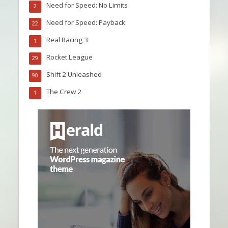
Need for Speed: No Limits
2
Need for Speed: Payback
22
Real Racing 3
1
Rocket League
29
Shift 2 Unleashed
90
The Crew 2
1