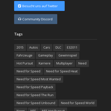
Besucht uns auf Twitter
Community Discord
Tags
2015
Autos
Cars
DLC
E32011
Fahrzeuge
Gameplay
Gewinnspiel
Hot Pursuit
Karriere
Multiplayer
Need
Need for Speed
Need for Speed Heat
Need for Speed Most Wanted
Need for Speed Payback
Need for Speed The Run
Need for Speed Unbound
Need for Speed World
News
NFS
NFS Hot Pursuit