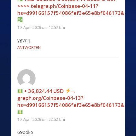
>>>> telegra.ph/Coinbase-04-11?
hs=d99166157f54086faf3e65e8bf046173&
19. April 2026 um 12:57 Uhr
ygvrrj
ANTWORTEN
+ 36,824.44 USD
→
graph.org/Coinbase-04-13?
hs=d99166157f54086faf3e65e8bf046173&
19. April 2026 um 22:52 Uhr
69odko