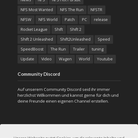
NFS Most Wanted
NFS The Run
NFSTR
NFSW
NFS World
Patch
PC
release
Rocket League
Shift
Shift 2
Shift 2 Unleashed
Shift2Unleashed
Speed
SpeedBoost
The Run
Trailer
tuning
Update
Video
Wagen
World
Youtube
Community Discord
Auf unserem Community Discord seid ihr immer
herzlichst Willkommen und kannst gerne für dich und
deine Freunde einen eigenen Channel erstellen.