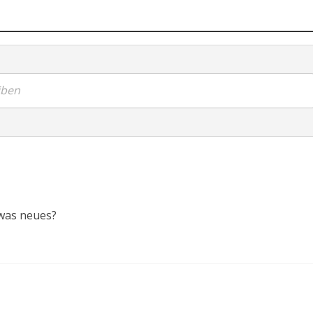
iben
 was neues?