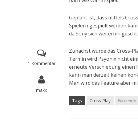
nach wie vor im Spiel.
Geplant ist, dass mittels Cro
Spielern gespielt werden kann.
da Sony sich weiterhin geschl
Zunächst wurde das Cross-Pla
Termin wird Psyonix nicht ein
1 Kommentar
erneute Verschiebung einen fe
kann man derzeit keinen konk
Man wird das Feature aber m
maxx
Tags
Cross Play
Nintendo 