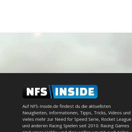
Auf NFS-Inside.de findest du die aktuellsten
Neuigkeiten, Informationen, Tipps, Tricks, Videos und
vieles mehr zur Need for Speed Serie, Rocket League
und anderen Racing Spielen seit 2010. Racing Games