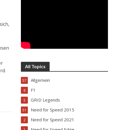
sich,
esen
er
All Topics
rd.
Allgemein
57
F1
6
GRID Legends
5
Need for Speed 2015
51
Need for Speed 2021
2
Need for Speed Edge
1