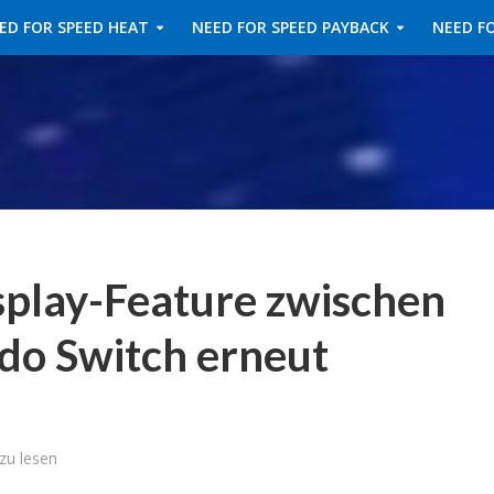
ED FOR SPEED HEAT
NEED FOR SPEED PAYBACK
NEED FO
splay-Feature zwischen
do Switch erneut
zu lesen