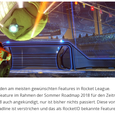
 den am meisten gewünschten Features in Rocket League.
s Feature im Rahmen der Sommer Roadmap 2018 für den Zei
 auch angekündigt, nur ist bisher nichts passiert. Diese vo
adline ist verstrichen und das als RocketID bekannte Feature