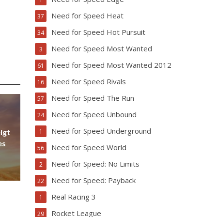
Need for Speed Heat
37
Need for Speed Hot Pursuit
34
Need for Speed Most Wanted
3
Need for Speed Most Wanted 2012
61
Need for Speed Rivals
16
Need for Speed The Run
57
Need for Speed Unbound
24
Need for Speed Underground
1
igt
es
Need for Speed World
56
Need for Speed: No Limits
2
Need for Speed: Payback
22
Real Racing 3
1
Rocket League
29