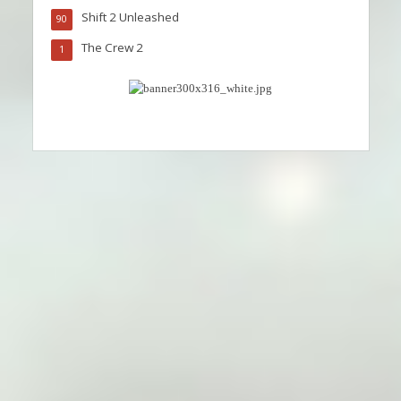
Shift 2 Unleashed
90
The Crew 2
1