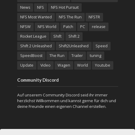
News
NFS
NFS Hot Pursuit
NFS Most Wanted
NFS The Run
NFSTR
NFSW
NFS World
Patch
PC
release
Rocket League
Shift
Shift 2
Shift 2 Unleashed
Shift2Unleashed
Speed
SpeedBoost
The Run
Trailer
tuning
Update
Video
Wagen
World
Youtube
Community Discord
Auf unserem Community Discord seid ihr immer
herzlichst Willkommen und kannst gerne für dich und
deine Freunde einen eigenen Channel erstellen.