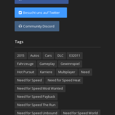
Besucht uns auf Twitter
Community Discord
Tags
2015
Autos
Cars
DLC
E32011
Fahrzeuge
Gameplay
Gewinnspiel
Hot Pursuit
Karriere
Multiplayer
Need
Need for Speed
Need for Speed Heat
Need for Speed Most Wanted
Need for Speed Payback
Need for Speed The Run
Need for Speed Unbound
Need for Speed World