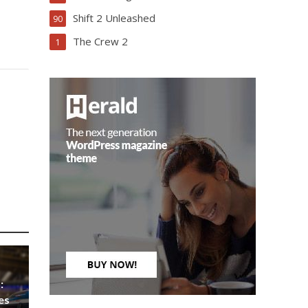
Shift 2 Unleashed
90
The Crew 2
1
:
es