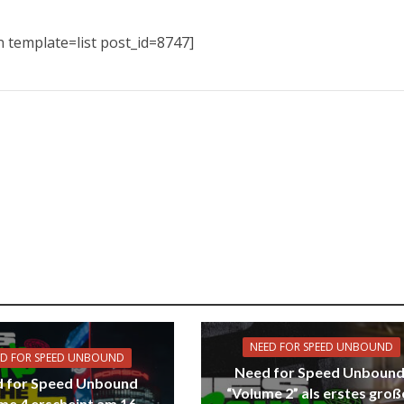
template=list post_id=8747]
NEED FOR SPEED UNBOUND
ED FOR SPEED UNBOUND
Need for Speed Unbound
 for Speed Unbound
“Volume 2” als erstes groß
me 4 erscheint am 16.