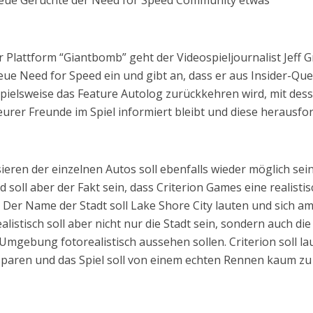
 neue Gerüchte der Need for Speed Community etwas
r Plattform “Giantbomb” geht der Videospieljournalist Jeff 
neue Need for Speed ein und gibt an, dass er aus Insider-Que
spielsweise das Feature Autolog zurückkehren wird, mit des
n eurer Freunde im Spiel informiert bleibt und diese herausfo
ieren der einzelnen Autos soll ebenfalls wieder möglich sein
soll aber der Fakt sein, dass Criterion Games eine realistis
. Der Name der Stadt soll Lake Shore City lauten und sich a
alistisch soll aber nicht nur die Stadt sein, sondern auch die
Umgebung fotorealistisch aussehen sollen. Criterion soll la
 sparen und das Spiel soll von einem echten Rennen kaum zu