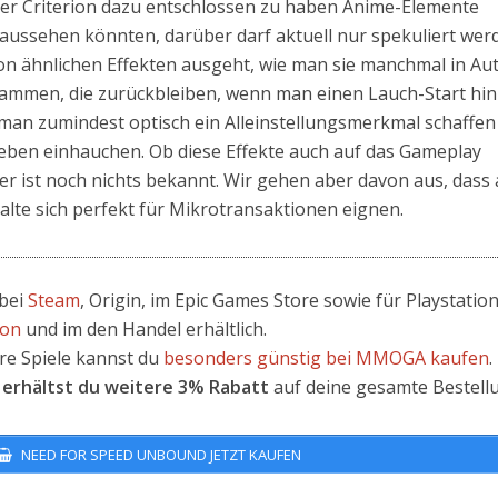
ler Criterion dazu entschlossen zu haben Anime-Elemente
aussehen könnten, darüber darf aktuell nur spekuliert wer
von ähnlichen Effekten ausgeht, wie man sie manchmal in Au
lammen, die zurückbleiben, wenn man einen Lauch-Start hin
e man zumindest optisch ein Alleinstellungsmerkmal schaffe
 Leben einhauchen. Ob diese Effekte auch auf das Gameplay
r ist noch nichts bekannt. Wir gehen aber davon aus, dass 
halte sich perfekt für Mikrotransaktionen eignen.
 bei
Steam
, Origin, im Epic Games Store sowie für Playstation
on
und im den Handel erhältlich.
e Spiele kannst du
besonders günstig bei MMOGA kaufen
.
" erhältst du weitere 3% Rabatt
auf deine gesamte Bestell
NEED FOR SPEED UNBOUND JETZT KAUFEN