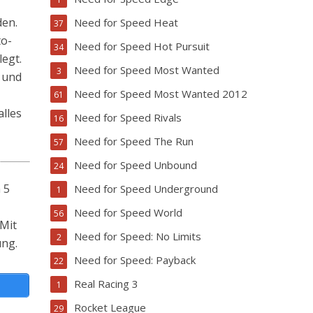
den.
Need for Speed Heat
37
to-
Need for Speed Hot Pursuit
34
legt.
Need for Speed Most Wanted
3
n und
Need for Speed Most Wanted 2012
61
alles
Need for Speed Rivals
16
Need for Speed The Run
57
Need for Speed Unbound
24
 5
Need for Speed Underground
1
Need for Speed World
56
 Mit
Need for Speed: No Limits
2
ung.
Need for Speed: Payback
22
Real Racing 3
1
Rocket League
29