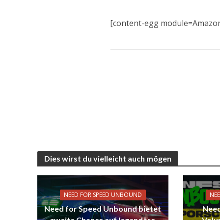
[content-egg module=Amazon 
Dies wirst du vielleicht auch mögen
NEED FOR SPEED UNBOUND
NE
Need for Speed Unbound bietet
Need
zweite Chance auf legendäre
Volu