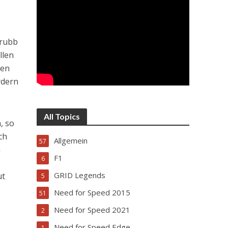
Grubb
llen
sen
rdern
All Topics
, so
ch
Allgemein
57
m
F1
6
GRID Legends
ut
5
Need for Speed 2015
51
Need for Speed 2021
2
Need for Speed Edge
1