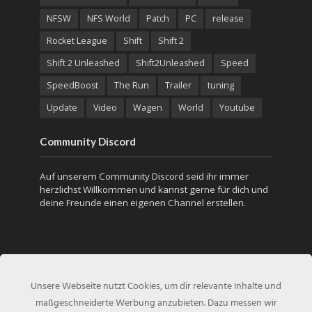
NFSW
NFS World
Patch
PC
release
Rocket League
Shift
Shift 2
Shift 2 Unleashed
Shift2Unleashed
Speed
SpeedBoost
The Run
Trailer
tuning
Update
Video
Wagen
World
Youtube
Community Discord
Auf unserem Community Discord seid ihr immer
herzlichst Willkommen und kannst gerne für dich und
deine Freunde einen eigenen Channel erstellen.
Unsere Webseite nutzt Cookies, um dir relevante Inhalte und
maßgeschneiderte Werbung anzubieten. Dazu messen wir