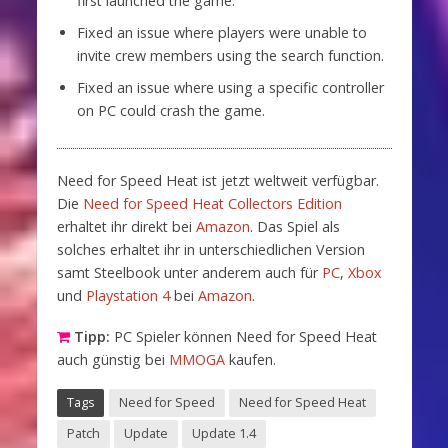
first launched the game.
Fixed an issue where players were unable to
invite crew members using the search function.
Fixed an issue where using a specific controller
on PC could crash the game.
Need for Speed Heat ist jetzt weltweit verfügbar.
Die
Need for Speed Heat Collectors Edition
erhaltet ihr direkt bei
Amazon
. Das Spiel als
solches erhaltet ihr in unterschiedlichen Version
samt Steelbook unter anderem auch für
PC
,
Xbox
und
Playstation 4
bei
Amazon
.
Tipp:
PC Spieler können Need for Speed Heat
auch günstig bei
MMOGA
kaufen.
Tags
Need for Speed
Need for Speed Heat
Patch
Update
Update 1.4