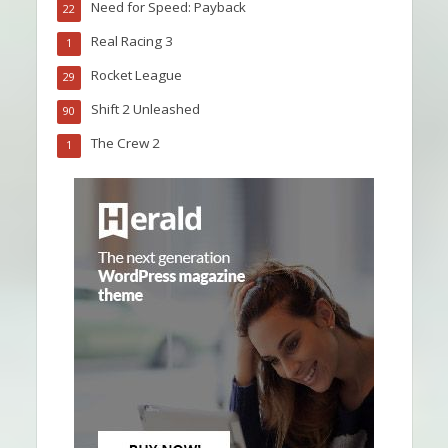
Need for Speed: Payback
22
Real Racing 3
1
Rocket League
29
Shift 2 Unleashed
90
The Crew 2
1