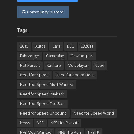
Community Discord
Tags
2015
Autos
Cars
DLC
E32011
Fahrzeuge
Gameplay
Gewinnspiel
Hot Pursuit
Karriere
Multiplayer
Need
Need for Speed
Need for Speed Heat
Need for Speed Most Wanted
Need for Speed Payback
Need for Speed The Run
Need for Speed Unbound
Need for Speed World
News
NFS
NFS Hot Pursuit
NFS Most Wanted
NFS The Run
NFSTR