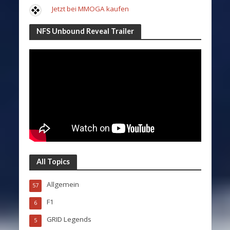
Jetzt bei MMOGA kaufen
NFS Unbound Reveal Trailer
All Topics
Allgemein
57
F1
6
GRID Legends
5