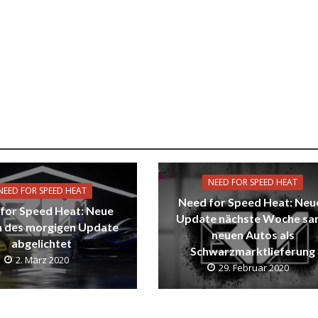
NEED FOR SPEED HEAT
NEED FOR SPEED HEAT
Need for Speed Heat: Neu
for Speed Heat: Neue
Update nächste Woche sa
 des morgigen Update
neuen Autos als
abgelichtet
Schwarzmarktlieferung
2. März 2020
29. Februar 2020