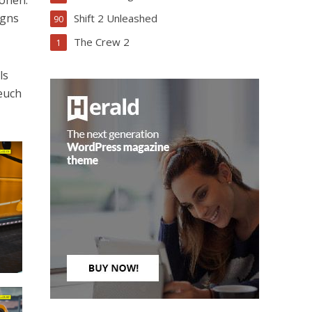
igns
Shift 2 Unleashed
90
The Crew 2
1
ls
euch