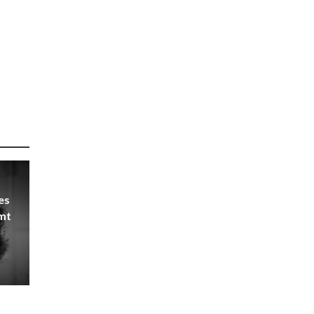
es
mt