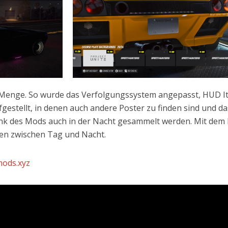
ne Menge. So wurde das Verfolgungssystem angepasst, HUD 
gestellt, in denen auch andere Poster zu finden sind und da
dank des Mods auch in der Nacht gesammelt werden. Mit de
den zwischen Tag und Nacht.
mods.xyz