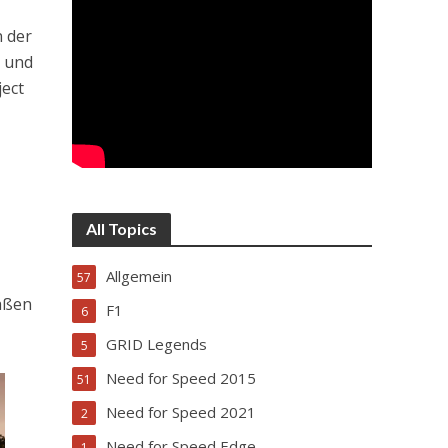
n der
C und
ject
All Topics
Allgemein
57
raßen
F1
6
GRID Legends
5
Need for Speed 2015
51
Need for Speed 2021
2
Need for Speed Edge
1