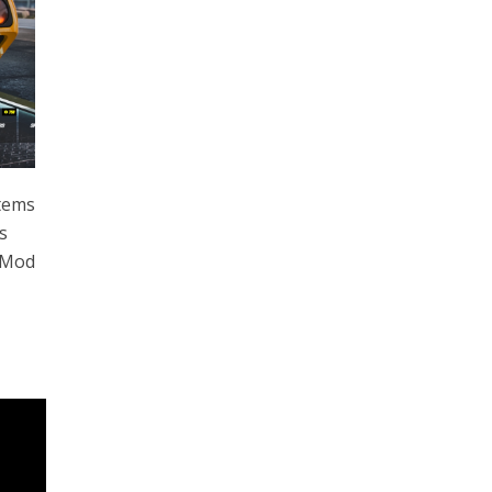
Items
s
m Mod