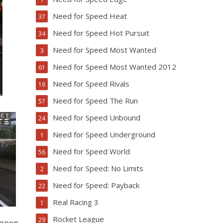
Need for Speed Heat
37
Need for Speed Hot Pursuit
34
Need for Speed Most Wanted
3
Need for Speed Most Wanted 2012
61
Need for Speed Rivals
16
Need for Speed The Run
57
Need for Speed Unbound
24
Need for Speed Underground
1
Need for Speed World
56
Need for Speed: No Limits
2
Need for Speed: Payback
22
Real Racing 3
1
Rocket League
29
ionen.