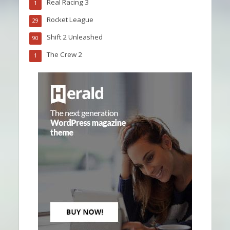
Real Racing 3
1
Rocket League
29
Shift 2 Unleashed
90
The Crew 2
1