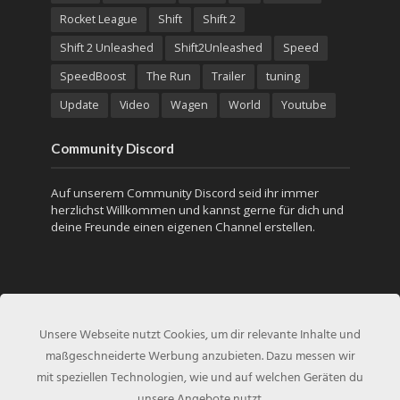
Rocket League
Shift
Shift 2
Shift 2 Unleashed
Shift2Unleashed
Speed
SpeedBoost
The Run
Trailer
tuning
Update
Video
Wagen
World
Youtube
Community Discord
Auf unserem Community Discord seid ihr immer
herzlichst Willkommen und kannst gerne für dich und
deine Freunde einen eigenen Channel erstellen.
Unsere Webseite nutzt Cookies, um dir relevante Inhalte und
maßgeschneiderte Werbung anzubieten. Dazu messen wir
mit speziellen Technologien, wie und auf welchen Geräten du
unsere Angebote nutzt.