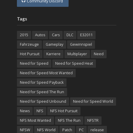
Community Discord
Tags
2015
Autos
Cars
DLC
E32011
Fahrzeuge
Gameplay
Gewinnspiel
Hot Pursuit
Karriere
Multiplayer
Need
Need for Speed
Need for Speed Heat
Need for Speed Most Wanted
Need for Speed Payback
Need for Speed The Run
Need for Speed Unbound
Need for Speed World
News
NFS
NFS Hot Pursuit
NFS Most Wanted
NFS The Run
NFSTR
NFSW
NFS World
Patch
PC
release