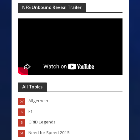
NFS Unbound Reveal Trailer
All Topics
Allgemein
57
F1
6
GRID Legends
5
Need for Speed 2015
51