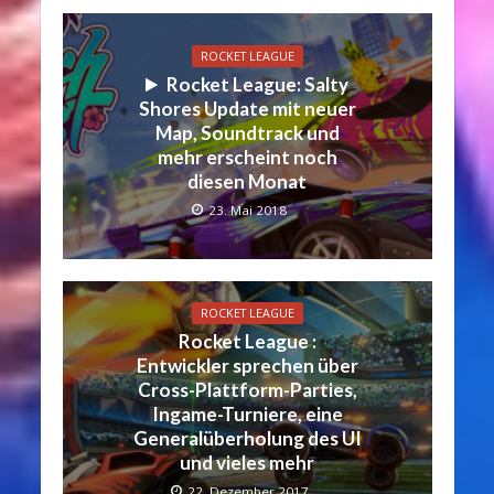
ROCKET LEAGUE
Rocket League: Salty
Shores Update mit neuer
Map, Soundtrack und
mehr erscheint noch
diesen Monat
23. Mai 2018
ROCKET LEAGUE
Rocket League :
Entwickler sprechen über
Cross-Plattform-Parties,
Ingame-Turniere, eine
Generalüberholung des UI
und vieles mehr
22. Dezember 2017