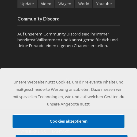
Update
Video
Wagen
World
Youtube
Community Discord
Auf unserem Community Discord seid ihr immer
herzlichst Willkommen und kannst gerne für dich und
deine Freunde einen eigenen Channel erstellen.
Unsere Webseite nutzt Cookies, um dir relevante Inhalte und
maßgeschneiderte Werbung anzubieten. Dazu messen wir
mit speziellen Technologien, wie und auf welchen Geräten du
unsere Angebote nutzt.
Copyright © 2010 - Created by
NFS-Inside.de
Cookies akzeptieren
VERLINKE UNS
KONTAKT