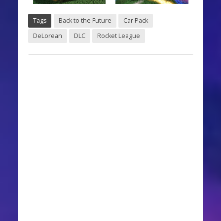
Tags
Back to the Future
Car Pack
DeLorean
DLC
Rocket League