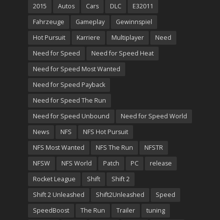
2015
Autos
Cars
DLC
E32011
Fahrzeuge
Gameplay
Gewinnspiel
Hot Pursuit
Karriere
Multiplayer
Need
Need for Speed
Need for Speed Heat
Need for Speed Most Wanted
Need for Speed Payback
Need for Speed The Run
Need for Speed Unbound
Need for Speed World
News
NFS
NFS Hot Pursuit
NFS Most Wanted
NFS The Run
NFSTR
NFSW
NFS World
Patch
PC
release
Rocket League
Shift
Shift 2
Shift 2 Unleashed
Shift2Unleashed
Speed
SpeedBoost
The Run
Trailer
tuning