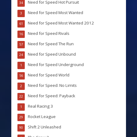
Need for Speed Hot Pursuit
34
Need for Speed Most Wanted
3
Need for Speed Most Wanted 2012
61
Need for Speed Rivals
16
Need for Speed The Run
57
Need for Speed Unbound
24
Need for Speed Underground
1
Need for Speed World
56
Need for Speed: No Limits
2
Need for Speed: Payback
22
Real Racing 3
1
Rocket League
29
Shift 2 Unleashed
90