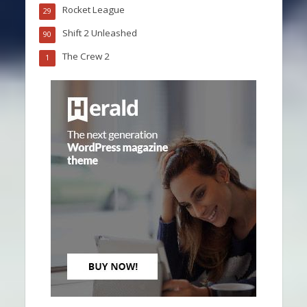
Rocket League
29
Shift 2 Unleashed
90
The Crew 2
1