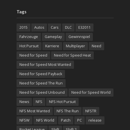
Tags
2015
Autos
Cars
DLC
E32011
Fahrzeuge
Gameplay
Gewinnspiel
Hot Pursuit
Karriere
Multiplayer
Need
Need for Speed
Need for Speed Heat
Need for Speed Most Wanted
Need for Speed Payback
Need for Speed The Run
Need for Speed Unbound
Need for Speed World
News
NFS
NFS Hot Pursuit
NFS Most Wanted
NFS The Run
NFSTR
NFSW
NFS World
Patch
PC
release
Rocket League
Shift
Shift 2