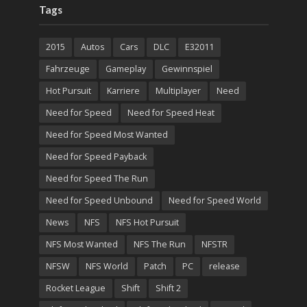
Tags
2015
Autos
Cars
DLC
E32011
Fahrzeuge
Gameplay
Gewinnspiel
Hot Pursuit
Karriere
Multiplayer
Need
Need for Speed
Need for Speed Heat
Need for Speed Most Wanted
Need for Speed Payback
Need for Speed The Run
Need for Speed Unbound
Need for Speed World
News
NFS
NFS Hot Pursuit
NFS Most Wanted
NFS The Run
NFSTR
NFSW
NFS World
Patch
PC
release
Rocket League
Shift
Shift 2