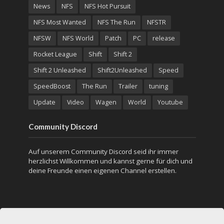
News
NFS
NFS Hot Pursuit
NFS Most Wanted
NFS The Run
NFSTR
NFSW
NFS World
Patch
PC
release
Rocket League
Shift
Shift 2
Shift 2 Unleashed
Shift2Unleashed
Speed
SpeedBoost
The Run
Trailer
tuning
Update
Video
Wagen
World
Youtube
Community Discord
Auf unserem Community Discord seid ihr immer
herzlichst Willkommen und kannst gerne für dich und
deine Freunde einen eigenen Channel erstellen.