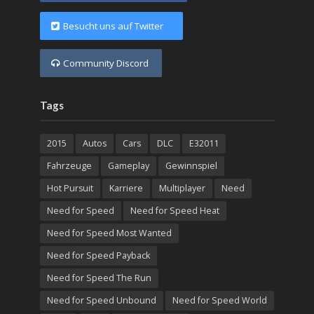
Besucht uns auf Twitter
Community Discord
Tags
2015
Autos
Cars
DLC
E32011
Fahrzeuge
Gameplay
Gewinnspiel
Hot Pursuit
Karriere
Multiplayer
Need
Need for Speed
Need for Speed Heat
Need for Speed Most Wanted
Need for Speed Payback
Need for Speed The Run
Need for Speed Unbound
Need for Speed World