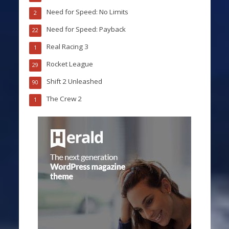
Need for Speed: No Limits
2
Need for Speed: Payback
22
Real Racing 3
1
Rocket League
29
Shift 2 Unleashed
90
The Crew 2
1