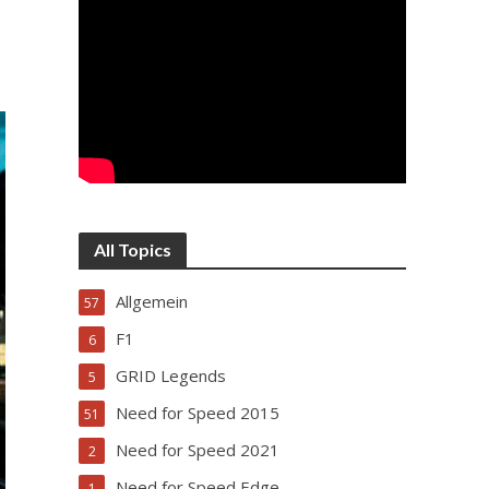
All Topics
Allgemein
57
F1
6
GRID Legends
5
Need for Speed 2015
51
Need for Speed 2021
2
Need for Speed Edge
1