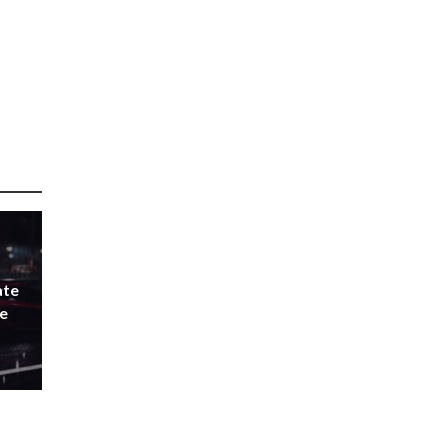
ate
e