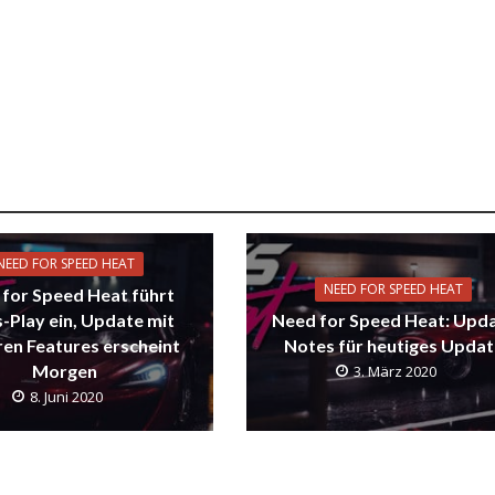
NEED FOR SPEED HEAT
NEED FOR SPEED HEAT
for Speed Heat führt
-Play ein, Update mit
Need for Speed Heat: Upd
ren Features erscheint
Notes für heutiges Updat
Morgen
3. März 2020
8. Juni 2020