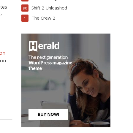
htes
Shift 2 Unleashed
90
e
The Crew 2
1
ion
ion