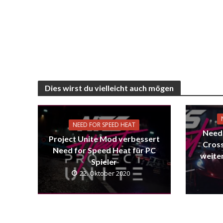
Dies wirst du vielleicht auch mögen
NEED FOR SPEED HEAT
Need 
Project Unite Mod verbessert
Cross
Need for Speed Heat für PC
weite
Spieler
22. Oktober 2020