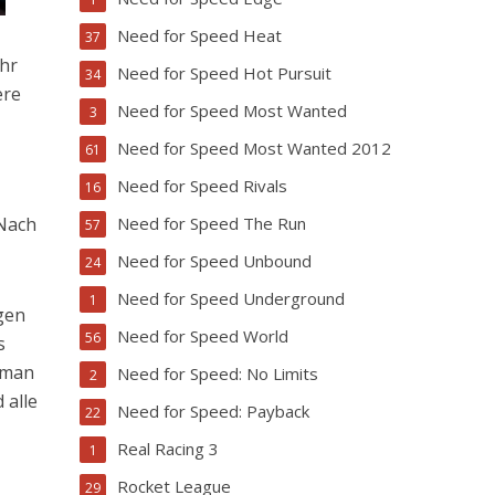
Need for Speed Heat
37
ihr
Need for Speed Hot Pursuit
34
ere
Need for Speed Most Wanted
3
Need for Speed Most Wanted 2012
61
Need for Speed Rivals
16
Need for Speed The Run
 Nach
57
Need for Speed Unbound
24
Need for Speed Underground
1
gen
Need for Speed World
56
s
a man
Need for Speed: No Limits
2
 alle
Need for Speed: Payback
22
Real Racing 3
1
Rocket League
29