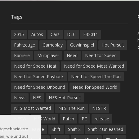
Tags
2015
Autos
Cars
DLC
E32011
Fahrzeuge
Gameplay
Gewinnspiel
Hot Pursuit
Karriere
Multiplayer
Need
Need for Speed
Need for Speed Heat
Need for Speed Most Wanted
Need for Speed Payback
Need for Speed The Run
Need for Speed Unbound
Need for Speed World
News
NFS
NFS Hot Pursuit
NFS Most Wanted
NFS The Run
NFSTR
NFSW
NFS World
Patch
PC
release
aßgeschneiderte
Rocket League
Shift
Shift 2
Shift 2 Unleashed
en, wie und auf