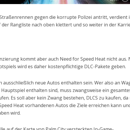
 Straßenrennen gegen die korrupte Polizei antritt, verdient 
 der Rangliste nach oben klettert und so weiter in der Karri
anzierung kommt aber auch Need for Speed Heat nicht aus.
ptspiels wird es daher kostenpflichtige DLC-Pakete geben.
 ausschließlich neue Autos enthalten sein. Wer also an Wa
m Hauptspiel enthalten sind, muss zwangsweise ein gesamte
ufen. Es soll aber kein Zwang bestehen, DLCS zu kaufen, d
 Speed Heat vorhandenen Autos die Ziele erreichen kann und
ben wird.
lle auf der Karte von Palm City versteckten In-Game-