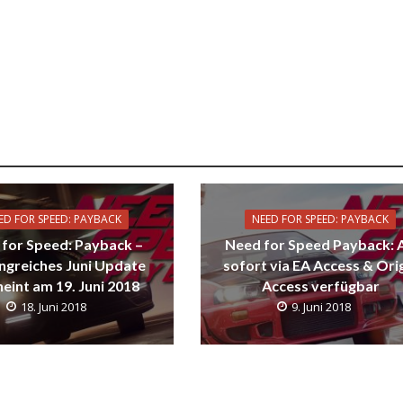
ED FOR SPEED: PAYBACK
NEED FOR SPEED: PAYBACK
for Speed: Payback –
Need for Speed Payback: 
greiches Juni Update
sofort via EA Access & Ori
eint am 19. Juni 2018
Access verfügbar
18. Juni 2018
9. Juni 2018