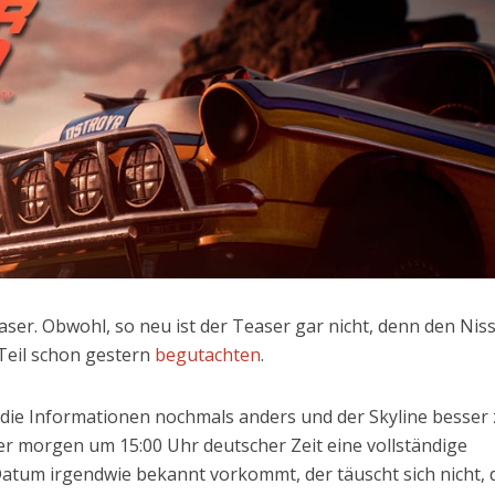
aser. Obwohl, so neu ist der Teaser gar nicht, denn den Nis
Teil schon gestern
begutachten
.
 die Informationen nochmals anders und der Skyline besser
aber morgen um 15:00 Uhr deutscher Zeit eine vollständige
atum irgendwie bekannt vorkommt, der täuscht sich nicht,