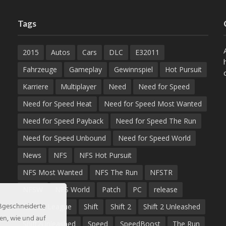
Tags
2015
Autos
Cars
DLC
E32011
Fahrzeuge
Gameplay
Gewinnspiel
Hot Pursuit
Karriere
Multiplayer
Need
Need for Speed
Need for Speed Heat
Need for Speed Most Wanted
Need for Speed Payback
Need for Speed The Run
Need for Speed Unbound
Need for Speed World
News
NFS
NFS Hot Pursuit
NFS Most Wanted
NFS The Run
NFSTR
NFSW
NFS World
Patch
PC
release
aßgeschneiderte
Rocket League
Shift
Shift 2
Shift 2 Unleashed
en, wie und auf
Shift2Unleashed
Speed
SpeedBoost
The Run