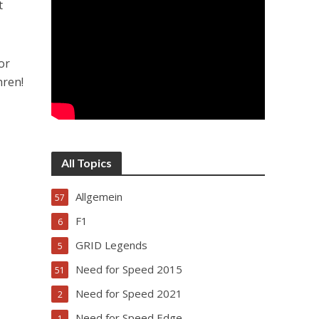
t
or
hren!
All Topics
Allgemein
57
F1
6
GRID Legends
5
Need for Speed 2015
51
Need for Speed 2021
2
Need for Speed Edge
1