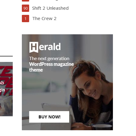
Shift 2 Unleashed
90
The Crew 2
1
Ab
gin