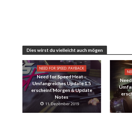
Dies wirst du vielleicht auch mögen
NEED FOR SPEED: PAYBACK
NE
Need for Speed Heat –
Need 
Umfangreiches Update 1.5
Umfan
erscheint Morgen & Update
ersch
Notes
11. Dezember 2019