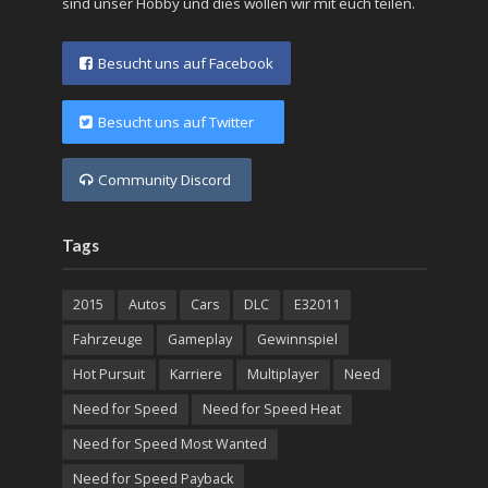
sind unser Hobby und dies wollen wir mit euch teilen.
Besucht uns auf Facebook
Besucht uns auf Twitter
Community Discord
Tags
2015
Autos
Cars
DLC
E32011
Fahrzeuge
Gameplay
Gewinnspiel
Hot Pursuit
Karriere
Multiplayer
Need
Need for Speed
Need for Speed Heat
Need for Speed Most Wanted
Need for Speed Payback