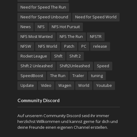
Need for Speed The Run
Need for Speed Unbound
Need for Speed World
News
NFS
NFS Hot Pursuit
NFS Most Wanted
NFS The Run
NFSTR
NFSW
NFS World
Patch
PC
release
Rocket League
Shift
Shift 2
Shift 2 Unleashed
Shift2Unleashed
Speed
SpeedBoost
The Run
Trailer
tuning
Update
Video
Wagen
World
Youtube
Community Discord
Auf unserem Community Discord seid ihr immer
herzlichst Willkommen und kannst gerne für dich und
deine Freunde einen eigenen Channel erstellen.