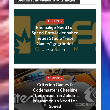
Dies wirst du vielleicht auch mögen
ALLGEMEIN
Ehemalige Need for
Speed-Entwickler haben
neues Studio “Fuse
Games” gegründet
22. März 2023
ALLGEMEIN
Criterion Games &
Codemasters Cheshire
arbeiten auch in Zukunft
zusammen an Need for
Speed