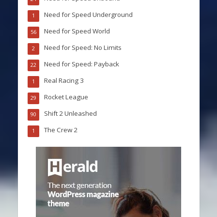
Need for Speed Underground
1
Need for Speed World
56
Need for Speed: No Limits
2
Need for Speed: Payback
22
Real Racing 3
1
Rocket League
29
Shift 2 Unleashed
90
The Crew 2
1