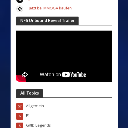
Jetzt bei MMOGA kaufen
NFS Unbound Reveal Trailer
All Topics
Allgemein
57
F1
6
GRID Legends
5