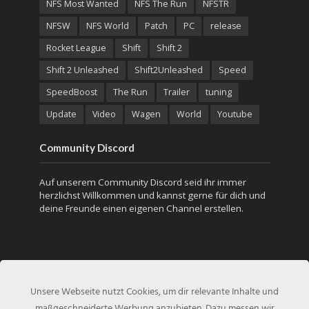
NFS Most Wanted
NFS The Run
NFSTR
NFSW
NFS World
Patch
PC
release
Rocket League
Shift
Shift 2
Shift 2 Unleashed
Shift2Unleashed
Speed
SpeedBoost
The Run
Trailer
tuning
Update
Video
Wagen
World
Youtube
Community Discord
Auf unserem Community Discord seid ihr immer
herzlichst Willkommen und kannst gerne für dich und
deine Freunde einen eigenen Channel erstellen.
Unsere Webseite nutzt Cookies, um dir relevante Inhalte und
maßgeschneiderte Werbung anzubieten. Dazu messen wir