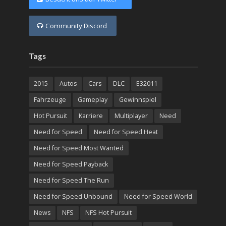
Community Discord
Tags
2015
Autos
Cars
DLC
E32011
Fahrzeuge
Gameplay
Gewinnspiel
Hot Pursuit
Karriere
Multiplayer
Need
Need for Speed
Need for Speed Heat
Need for Speed Most Wanted
Need for Speed Payback
Need for Speed The Run
Need for Speed Unbound
Need for Speed World
News
NFS
NFS Hot Pursuit