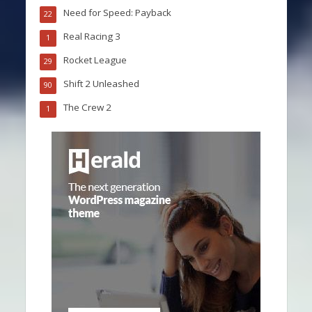
Need for Speed: Payback
22
Real Racing 3
1
Rocket League
29
Shift 2 Unleashed
90
The Crew 2
1