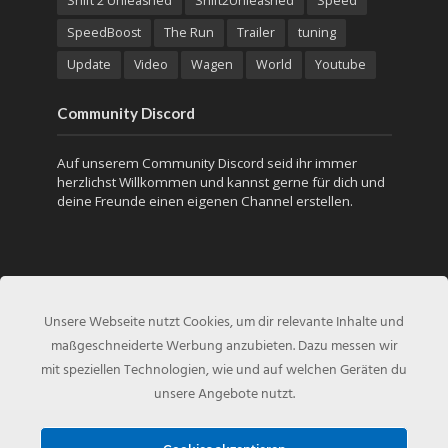
Shift 2 Unleashed
Shift2Unleashed
Speed
SpeedBoost
The Run
Trailer
tuning
Update
Video
Wagen
World
Youtube
Community Discord
Auf unserem Community Discord seid ihr immer
herzlichst Willkommen und kannst gerne für dich und
deine Freunde einen eigenen Channel erstellen.
Unsere Webseite nutzt Cookies, um dir relevante Inhalte und
maßgeschneiderte Werbung anzubieten. Dazu messen wir
mit speziellen Technologien, wie und auf welchen Geräten du
unsere Angebote nutzt.
Copyright © 2010 - Created by
NFS-Inside.de