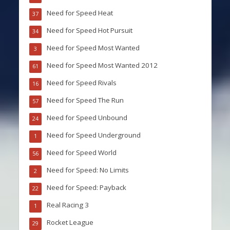
Need for Speed Heat
37
Need for Speed Hot Pursuit
34
Need for Speed Most Wanted
3
Need for Speed Most Wanted 2012
61
Need for Speed Rivals
16
Need for Speed The Run
57
Need for Speed Unbound
24
Need for Speed Underground
1
Need for Speed World
56
Need for Speed: No Limits
2
Need for Speed: Payback
22
Real Racing 3
1
Rocket League
29