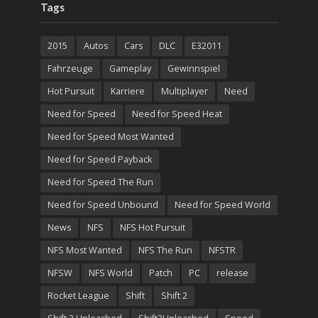
Tags
2015
Autos
Cars
DLC
E32011
Fahrzeuge
Gameplay
Gewinnspiel
Hot Pursuit
Karriere
Multiplayer
Need
Need for Speed
Need for Speed Heat
Need for Speed Most Wanted
Need for Speed Payback
Need for Speed The Run
Need for Speed Unbound
Need for Speed World
News
NFS
NFS Hot Pursuit
NFS Most Wanted
NFS The Run
NFSTR
NFSW
NFS World
Patch
PC
release
Rocket League
Shift
Shift 2