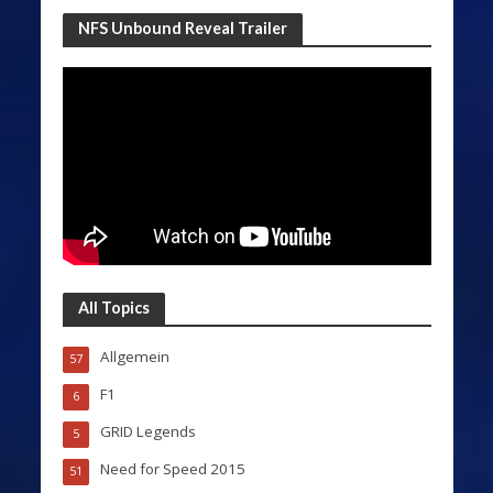
NFS Unbound Reveal Trailer
All Topics
Allgemein
57
F1
6
GRID Legends
5
Need for Speed 2015
51