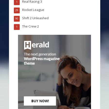
Real Racing 3
1
Rocket League
29
Shift 2 Unleashed
90
The Crew 2
1