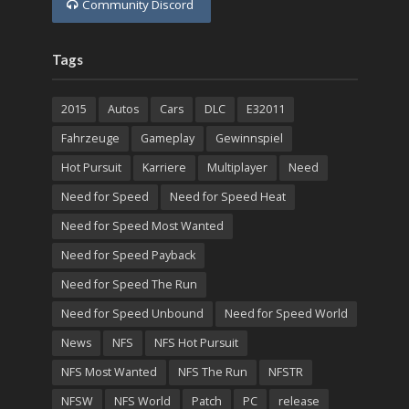
Community Discord
Tags
2015
Autos
Cars
DLC
E32011
Fahrzeuge
Gameplay
Gewinnspiel
Hot Pursuit
Karriere
Multiplayer
Need
Need for Speed
Need for Speed Heat
Need for Speed Most Wanted
Need for Speed Payback
Need for Speed The Run
Need for Speed Unbound
Need for Speed World
News
NFS
NFS Hot Pursuit
NFS Most Wanted
NFS The Run
NFSTR
NFSW
NFS World
Patch
PC
release