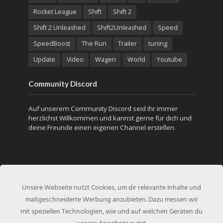
Rocket League
Shift
Shift 2
Shift 2 Unleashed
Shift2Unleashed
Speed
SpeedBoost
The Run
Trailer
tuning
Update
Video
Wagen
World
Youtube
Community Discord
Auf unserem Community Discord seid ihr immer
herzlichst Willkommen und kannst gerne für dich und
deine Freunde einen eigenen Channel erstellen.
Unsere Webseite nutzt Cookies, um dir relevante Inhalte und
maßgeschneiderte Werbung anzubieten. Dazu messen wir
mit speziellen Technologien, wie und auf welchen Geräten du