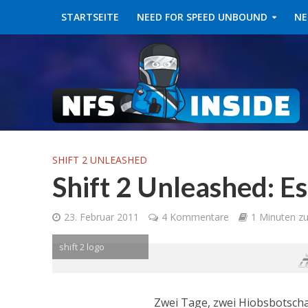
STARTSEITE
NEED FOR SPEED UNBOUND
NE
SHIFT 2 UNLEASHED
Shift 2 Unleashed: E
23. Februar 2011
4 Kommentare
1 Minuten zu
shift 2 logo
Zwei Tage, zwei Hiobsbotscha