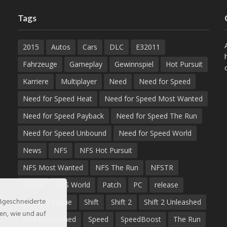
Tags
2015
Autos
Cars
DLC
E32011
Fahrzeuge
Gameplay
Gewinnspiel
Hot Pursuit
Karriere
Multiplayer
Need
Need for Speed
Need for Speed Heat
Need for Speed Most Wanted
Need for Speed Payback
Need for Speed The Run
Need for Speed Unbound
Need for Speed World
News
NFS
NFS Hot Pursuit
NFS Most Wanted
NFS The Run
NFSTR
NFSW
NFS World
Patch
PC
release
aßgeschneiderte
Rocket League
Shift
Shift 2
Shift 2 Unleashed
en, wie und auf
Shift2Unleashed
Speed
SpeedBoost
The Run