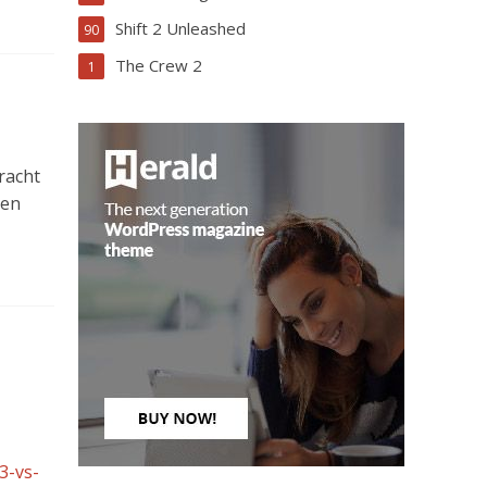
Shift 2 Unleashed
90
The Crew 2
1
racht
hen
3-vs-