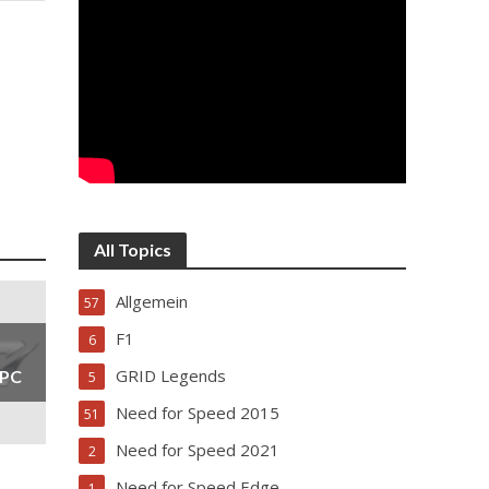
All Topics
Allgemein
57
F1
6
GRID Legends
 PC
5
Need for Speed 2015
51
Need for Speed 2021
2
Need for Speed Edge
1