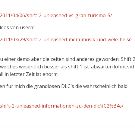
e/2011/04/06/shift-2-unleashed-vs-gran-turismo-5/
eos von usern:
de/2011/03/29/shift-2-unleashed-menumusik-und-viele-heise-
zu einer demo aber die zeiten sind anderes geworden. Shift 2
 welches wesentlich besser als shift 1 ist. abwarten lohnt sic
l in letzter Zeit ist enorm.
n für mich die grandiosen DLC´s die wahrscheinlich bald
de/shift-2-unleashed-informationen-zu-den-dlc%C2%B4s/