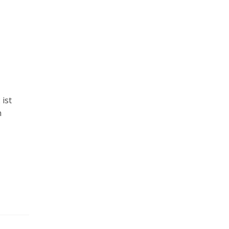
 ist
h