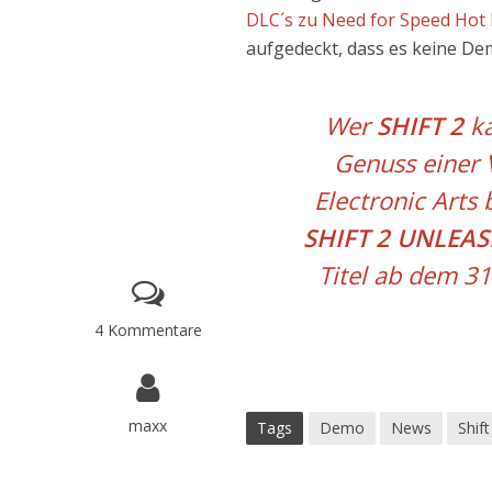
DLC´s zu Need for Speed Hot 
aufgedeckt, dass es keine De
Wer
SHIFT 2
ka
Genuss einer
Electronic Arts
b
SHIFT 2 UNLEA
Titel ab dem 3
4 Kommentare
maxx
Tags
Demo
News
Shif