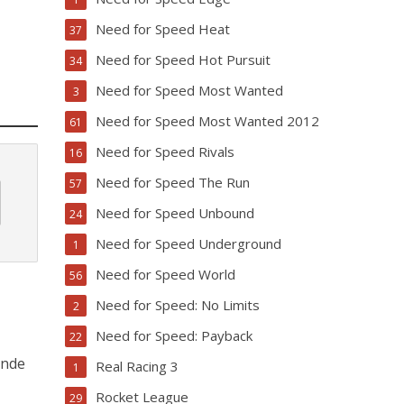
Need for Speed Heat
37
Need for Speed Hot Pursuit
34
Need for Speed Most Wanted
3
Need for Speed Most Wanted 2012
61
Need for Speed Rivals
16
Need for Speed The Run
57
Need for Speed Unbound
24
Need for Speed Underground
1
Need for Speed World
56
Need for Speed: No Limits
2
Need for Speed: Payback
22
inde
Real Racing 3
1
Rocket League
29