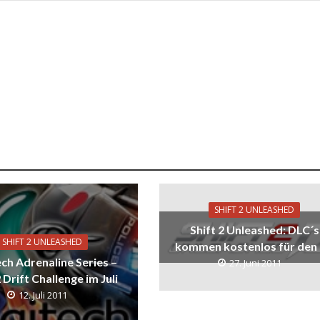
SHIFT 2 UNLEASHED
Shift 2 Unleashed: DLC´s
SHIFT 2 UNLEASHED
kommen kostenlos für den
ch Adrenaline Series –
27. Juni 2011
2 Drift Challenge im Juli
12. Juli 2011