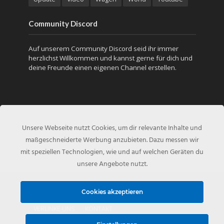
Community Discord
Auf unserem Community Discord seid ihr immer
herzlichst Willkommen und kannst gerne für dich und
deine Freunde einen eigenen Channel erstellen.
Unsere Webseite nutzt Cookies, um dir relevante Inhalte und
maßgeschneiderte Werbung anzubieten. Dazu messen wir
mit speziellen Technologien, wie und auf welchen Geräten du
unsere Angebote nutzt.
Copyright © 2010 - Created by
NFS-Inside.de
Cookies akzeptieren
VERLINKE UNS
KONTAKT