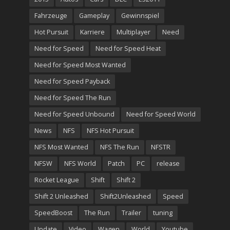
Fahrzeuge
Gameplay
Gewinnspiel
Hot Pursuit
Karriere
Multiplayer
Need
Need for Speed
Need for Speed Heat
Need for Speed Most Wanted
Need for Speed Payback
Need for Speed The Run
Need for Speed Unbound
Need for Speed World
News
NFS
NFS Hot Pursuit
NFS Most Wanted
NFS The Run
NFSTR
NFSW
NFS World
Patch
PC
release
Rocket League
Shift
Shift 2
Shift 2 Unleashed
Shift2Unleashed
Speed
SpeedBoost
The Run
Trailer
tuning
Update
Video
Wagen
World
Youtube