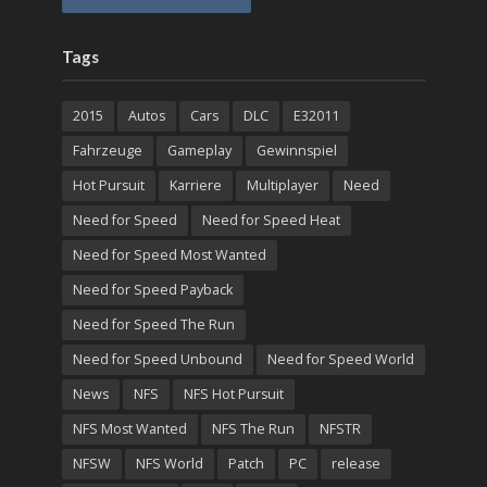
Tags
2015
Autos
Cars
DLC
E32011
Fahrzeuge
Gameplay
Gewinnspiel
Hot Pursuit
Karriere
Multiplayer
Need
Need for Speed
Need for Speed Heat
Need for Speed Most Wanted
Need for Speed Payback
Need for Speed The Run
Need for Speed Unbound
Need for Speed World
News
NFS
NFS Hot Pursuit
NFS Most Wanted
NFS The Run
NFSTR
NFSW
NFS World
Patch
PC
release