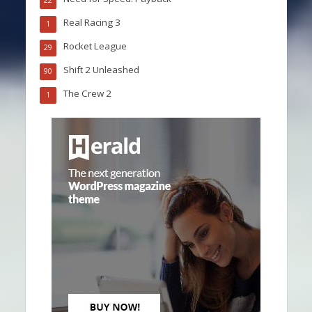
22
Real Racing 3
1
Rocket League
29
Shift 2 Unleashed
90
The Crew 2
1