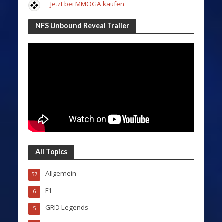
Jetzt bei MMOGA kaufen
NFS Unbound Reveal Trailer
All Topics
Allgemein
57
F1
6
GRID Legends
5