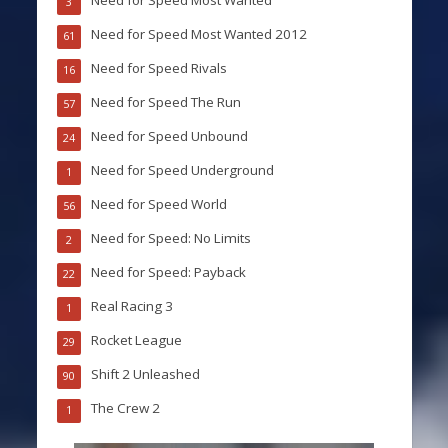
Need for Speed Most Wanted
3
Need for Speed Most Wanted 2012
61
Need for Speed Rivals
16
Need for Speed The Run
57
Need for Speed Unbound
24
Need for Speed Underground
1
Need for Speed World
56
Need for Speed: No Limits
2
Need for Speed: Payback
22
Real Racing 3
1
Rocket League
29
Shift 2 Unleashed
90
The Crew 2
1