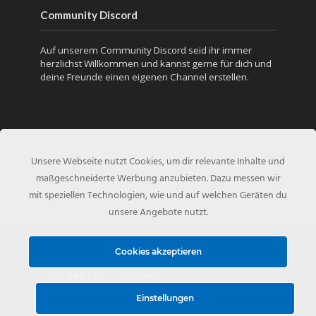
Community Discord
Auf unserem Community Discord seid ihr immer
herzlichst Willkommen und kannst gerne für dich und
deine Freunde einen eigenen Channel erstellen.
Unsere Webseite nutzt Cookies, um dir relevante Inhalte und
maßgeschneiderte Werbung anzubieten. Dazu messen wir
mit speziellen Technologien, wie und auf welchen Geräten du
unsere Angebote nutzt.
Copyright © 2010 - Created by
NFS-Inside.de
Cookies akzeptieren
VERLINKE UNS
KONTAKT
Einstellungen
DATENSCHUTZERKLÄRUNG
IMPRESSUM