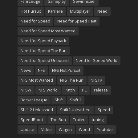
Fahrzeuge
Gameplay
Gewinnspiel
Hot Pursuit
Karriere
Multiplayer
Need
Need for Speed
Need for Speed Heat
Need for Speed Most Wanted
Need for Speed Payback
Need for Speed The Run
Need for Speed Unbound
Need for Speed World
News
NFS
NFS Hot Pursuit
NFS Most Wanted
NFS The Run
NFSTR
NFSW
NFS World
Patch
PC
release
Rocket League
Shift
Shift 2
Shift 2 Unleashed
Shift2Unleashed
Speed
SpeedBoost
The Run
Trailer
tuning
Update
Video
Wagen
World
Youtube