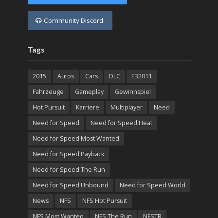
Community Discord
Tags
2015
Autos
Cars
DLC
E32011
Fahrzeuge
Gameplay
Gewinnspiel
Hot Pursuit
Karriere
Multiplayer
Need
Need for Speed
Need for Speed Heat
Need for Speed Most Wanted
Need for Speed Payback
Need for Speed The Run
Need for Speed Unbound
Need for Speed World
News
NFS
NFS Hot Pursuit
NFS Most Wanted
NFS The Run
NFSTR