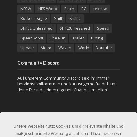
NFSW
NFS World
Patch
PC
release
Rocket League
Shift
Shift 2
Shift 2 Unleashed
Shift2Unleashed
Speed
SpeedBoost
The Run
Trailer
tuning
Update
Video
Wagen
World
Youtube
Community Discord
Auf unserem Community Discord seid ihr immer
herzlichst Willkommen und kannst gerne für dich und
deine Freunde einen eigenen Channel erstellen.
Unsere Webseite nutzt Cookies, um dir relevante Inhalte und
maßgeschneiderte Werbung anzubieten. Dazu messen wir