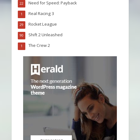
Need for Speed: Payback
22
Real Racing 3
1
Rocket League
29
Shift 2 Unleashed
90
The Crew 2
1