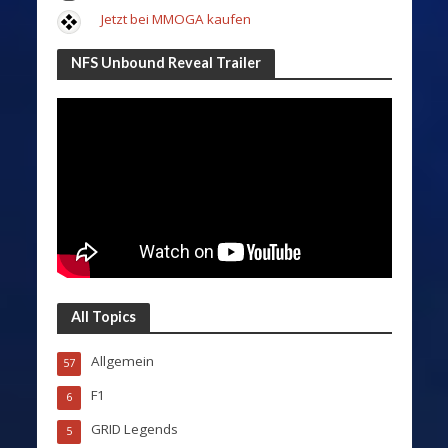
Jetzt bei MMOGA kaufen
NFS Unbound Reveal Trailer
All Topics
Allgemein
57
F1
6
GRID Legends
5