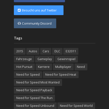
Besucht uns auf Twitter
Community Discord
Tags
2015
Autos
Cars
DLC
E32011
Fahrzeuge
Gameplay
Gewinnspiel
Hot Pursuit
Karriere
Multiplayer
Need
Need for Speed
Need for Speed Heat
Need for Speed Most Wanted
Need for Speed Payback
Need for Speed The Run
Need for Speed Unbound
Need for Speed World