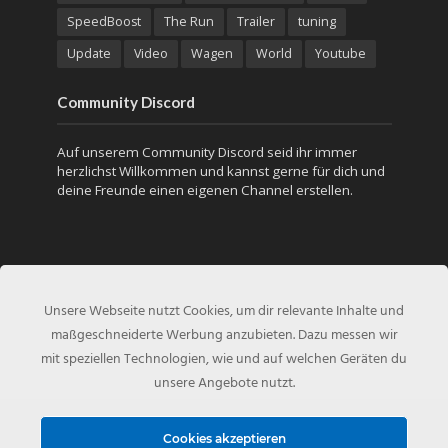
SpeedBoost
The Run
Trailer
tuning
Update
Video
Wagen
World
Youtube
Community Discord
Auf unserem Community Discord seid ihr immer
herzlichst Willkommen und kannst gerne für dich und
deine Freunde einen eigenen Channel erstellen.
Unsere Webseite nutzt Cookies, um dir relevante Inhalte und
maßgeschneiderte Werbung anzubieten. Dazu messen wir
mit speziellen Technologien, wie und auf welchen Geräten du
unsere Angebote nutzt.
Copyright © 2010 - Created by
NFS-Inside.de
Cookies akzeptieren