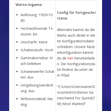
Werte-Ingame:
Config für Fortgeschri
Auflösung: 1920×10
ttene:
80
Hochauflösende Te
Alternativ kannst du die
xturen: Ein
Werte auch direkt in dei
ne Konfigurationsdatei
Unschärfe: Keine
schreiben. Unsere Must
Schattenstufe: Hoch
erkonfiguration kannst
Gammakorrektur: N
du dir
hier
herunterlade
ach belieben
n. Die Konfigurationsda
tei findest du unter de
Schweinwerfer-Schat
m Pfad:
ten: Aus
Umgebungsverdeck
“C:\Users\Usersname\D
ung: Aus
ocuments\Criterion Ga
mes\Need For Speed(T
Refexionsdetail: Nie
M) Most Wanted”
drig