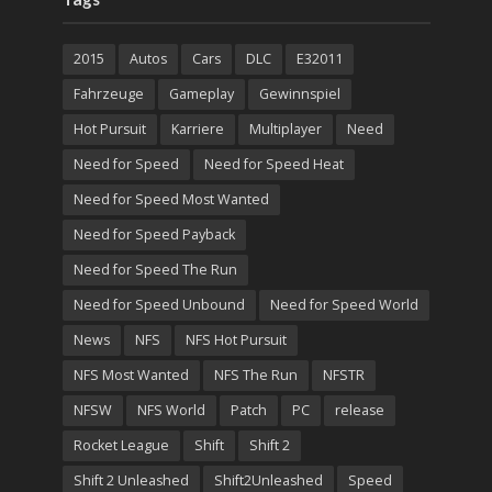
2015
Autos
Cars
DLC
E32011
Fahrzeuge
Gameplay
Gewinnspiel
Hot Pursuit
Karriere
Multiplayer
Need
Need for Speed
Need for Speed Heat
Need for Speed Most Wanted
Need for Speed Payback
Need for Speed The Run
Need for Speed Unbound
Need for Speed World
News
NFS
NFS Hot Pursuit
NFS Most Wanted
NFS The Run
NFSTR
NFSW
NFS World
Patch
PC
release
Rocket League
Shift
Shift 2
Shift 2 Unleashed
Shift2Unleashed
Speed