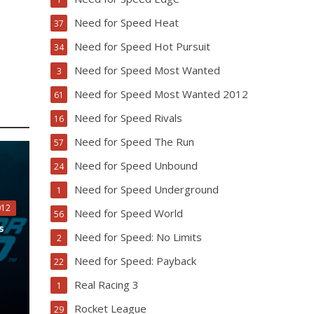
Need for Speed Heat
37
Need for Speed Hot Pursuit
34
Need for Speed Most Wanted
3
Need for Speed Most Wanted 2012
61
Need for Speed Rivals
16
Need for Speed The Run
57
Need for Speed Unbound
24
Need for Speed Underground
1
012
Need for Speed World
56
s
Need for Speed: No Limits
2
Need for Speed: Payback
22
Real Racing 3
1
Rocket League
29