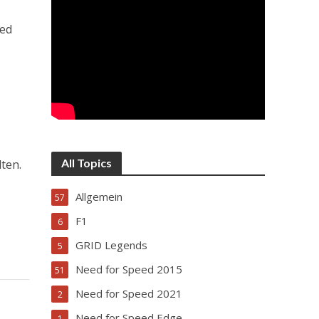
ted
All Topics
ten.
Allgemein
57
F1
6
GRID Legends
5
Need for Speed 2015
51
Need for Speed 2021
2
Need for Speed Edge
1