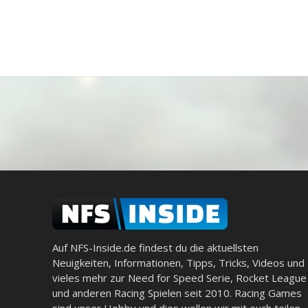
Auf NFS-Inside.de findest du die aktuellsten
Neuigkeiten, Informationen, Tipps, Tricks, Videos und
vieles mehr zur Need for Speed Serie, Rocket League
und anderen Racing Spielen seit 2010. Racing Games