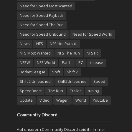
Need for Speed Most Wanted
Need for Speed Payback
Need for Speed The Run
Need for Speed Unbound
Need for Speed World
News
NFS
NFS Hot Pursuit
NFS Most Wanted
NFS The Run
NFSTR
NFSW
NFS World
Patch
PC
release
Rocket League
Shift
Shift 2
Shift 2 Unleashed
Shift2Unleashed
Speed
SpeedBoost
The Run
Trailer
tuning
Update
Video
Wagen
World
Youtube
Community Discord
Auf unserem Community Discord seid ihr immer