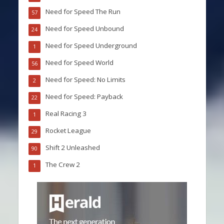
Need for Speed The Run
57
Need for Speed Unbound
24
Need for Speed Underground
1
Need for Speed World
56
Need for Speed: No Limits
2
Need for Speed: Payback
22
Real Racing 3
1
Rocket League
29
Shift 2 Unleashed
90
The Crew 2
1