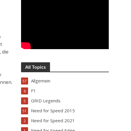
m
t
 die
All Topics
v
Allgemein
57
ennen.
F1
6
GRID Legends
5
Need for Speed 2015
51
Need for Speed 2021
2
Need for Speed Edge
1