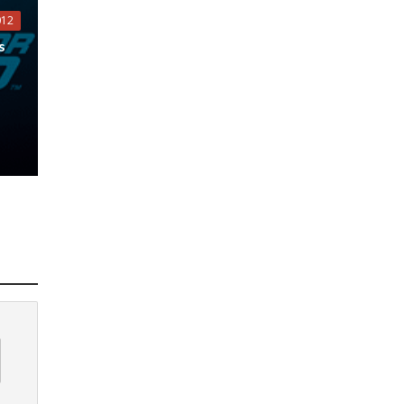
012
s