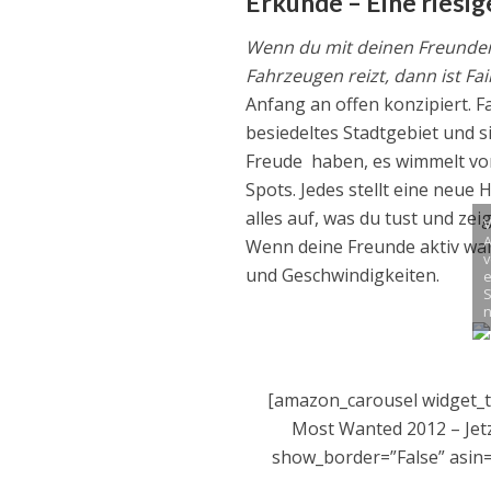
Erkunde – Eine riesig
Wenn du mit deinen Freunden 
Fahrzeugen reizt, dann ist Fa
Anfang an offen konzipiert. F
besiedeltes Stadtgebiet und s
Freude haben, es wimmelt von
Spots. Jedes stellt eine neue
alles auf, was du tust und z
V
Wenn deine Freunde aktiv war
v
und Geschwindigkeiten.
e
S
n
[amazon_carousel widget_ty
Most Wanted 2012 – Jetz
show_border=”False” asi