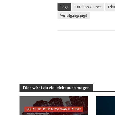
Tags
Criterion Games
Erk
Verfolgungsjagd
Dies wirst du vielleicht auch mögen
NEED FOR SPEED MOST WANTED 2012