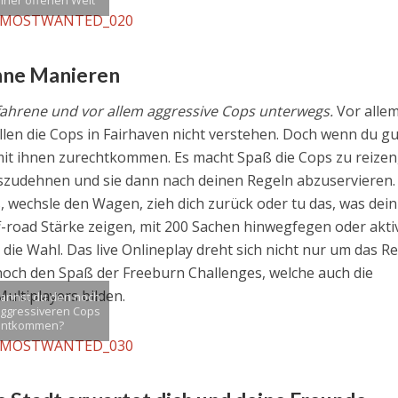
iner offenen Welt
hne Manieren
rfahrene und vor allem aggressive Cops unterwegs.
Vor alle
sollen die Cops in Fairhaven nicht verstehen. Doch wenn du gu
mit ihnen zurechtkommen. Es macht Spaß die Cops zu reizen,
szudehnen und sie dann nach deinen Regeln abzuservieren.
 wechsle den Wagen, zieh dich zurück oder tu das, was dein
-road Stärke zeigen, mit 200 Sachen hinwegfegen oder akti
die Wahl. Das live Onlineplay dreht sich nicht nur um das R
och den Spaß der Freeburn Challenges, welche auch die
ltiplayers bilden.
annst du den noch
ggressiveren Cops
entkommen?