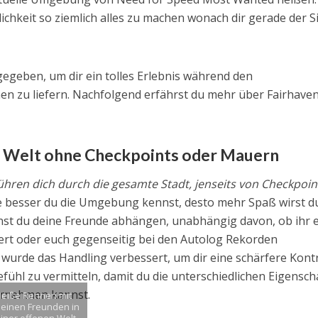
ichkeit so ziemlich alles zu machen wonach dir gerade der S
 gegeben, um dir ein tolles Erlebnis während den
n zu liefern. Nachfolgend erfährst du mehr über Fairhave
e Welt ohne Checkpoints oder Mauern
hren dich durch die gesamte Stadt, jenseits von Checkpoin
e besser du die Umgebung kennst, desto mehr Spaß wirst d
nst du deine Freunde abhängen, unabhängig davon, ob ihr 
ert oder euch gegenseitig bei den Autolog Rekorden
wurde das Handling verbessert, um dir eine schärfere Kontr
Gefühl zu vermitteln, damit du die unterschiedlichen Eigensc
hrnehmen kannst.
Heiße Rennen mit
einen Freunden in