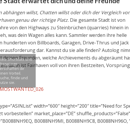
e Stadt erwartet dich und deine Freunde
abhängen willst, Chatten willst oder dich der Vergleich vo
irhaven genau der richtige Platz.
Die gesamte Stadt ist von
ahre von den Highways zu Steinbrüchen (quarries) hinein in 
ieh, was dein Wagen alles kann. Sammler werden ihre helle
 hunderten von Billboards, Garagen, Drive-Thrus und Jack
 Herausforderung dar. Kannst du sie alle finden? Autolog ni
eigt deinen Freunden, welche Archievements du abgeräumt has
iele Shortcuts und
Absprünge
en, dann ist Fairhaven voll von ihren Bestzeiten, Vorsprün
erschaffen dir
inen Vorteil.
uche, finde und
utze sie.
pe=”ASINList” width=”600″ height=”200″ title=”Need for Sp
t vorbestellen” market_place=”DE” shuffle_products=”False
n=”B0088NH9EQ, B0088NH9MI, B0088NH9C8, B0088NH96O, ”