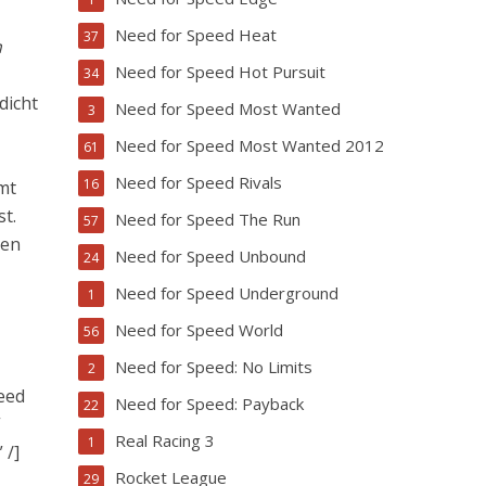
Need for Speed Heat
37
n
Need for Speed Hot Pursuit
34
dicht
Need for Speed Most Wanted
3
Need for Speed Most Wanted 2012
61
Need for Speed Rivals
16
mmt
t.
Need for Speed The Run
57
gen
Need for Speed Unbound
24
Need for Speed Underground
1
Need for Speed World
56
Need for Speed: No Limits
2
eed
Need for Speed: Payback
22
”
Real Racing 3
1
 /]
Rocket League
29