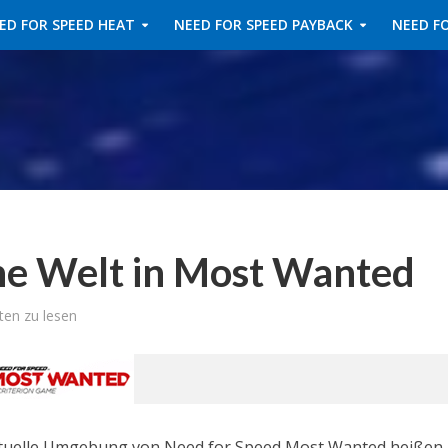
ED FOR SPEED HEAT
NEED FOR SPEED PAYBACK
NEED FO
ene Welt in Most Wanted
ten zu lesen
virtuelle Umgebung von Need for Speed Most Wanted heißen.