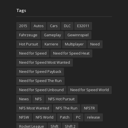
Tags
2015
Autos
Cars
DLC
E32011
Fahrzeuge
Gameplay
Gewinnspiel
Hot Pursuit
Karriere
Multiplayer
Need
Need for Speed
Need for Speed Heat
Need for Speed Most Wanted
Need for Speed Payback
Need for Speed The Run
Need for Speed Unbound
Need for Speed World
News
NFS
NFS Hot Pursuit
NFS Most Wanted
NFS The Run
NFSTR
NFSW
NFS World
Patch
PC
release
Rocket League
Shift
Shift 2