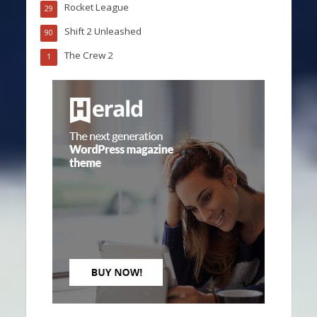
Rocket League
29
Shift 2 Unleashed
90
The Crew 2
1