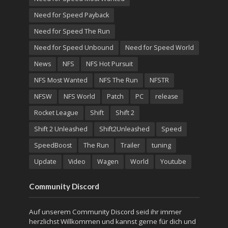
Need for Speed Payback
Need for Speed The Run
Need for Speed Unbound
Need for Speed World
News
NFS
NFS Hot Pursuit
NFS Most Wanted
NFS The Run
NFSTR
NFSW
NFS World
Patch
PC
release
Rocket League
Shift
Shift 2
Shift 2 Unleashed
Shift2Unleashed
Speed
SpeedBoost
The Run
Trailer
tuning
Update
Video
Wagen
World
Youtube
Community Discord
Auf unserem Community Discord seid ihr immer
herzlichst Willkommen und kannst gerne für dich und