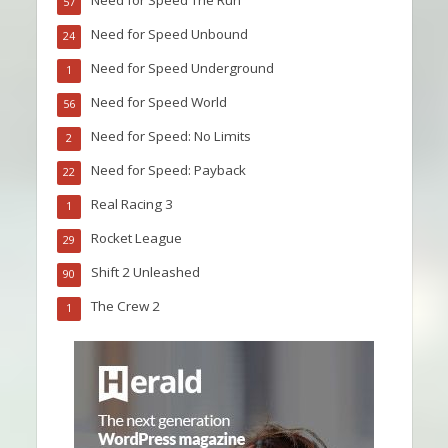
57
Need for Speed Unbound
24
Need for Speed Underground
1
Need for Speed World
56
Need for Speed: No Limits
2
Need for Speed: Payback
22
Real Racing 3
1
Rocket League
29
Shift 2 Unleashed
90
The Crew 2
1