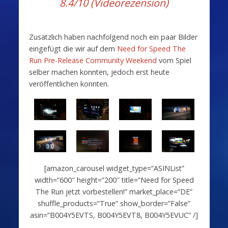
8.4/10 (Videorezension)
Zusätzlich haben nachfolgend noch ein paar Bilder
eingefügt die wir auf dem
Need for Speed The
Run Pre-Release Community Weekend
vom Spiel
selber machen konnten, jedoch erst heute
veröffentlichen konnten.
[amazon_carousel widget_type=”ASINList”
width=”600″ height=”200″ title=”Need for Speed
The Run jetzt vorbestellen!” market_place=”DE”
shuffle_products=”True” show_border=”False”
asin=”B004Y5EVTS, B004Y5EVT8, B004Y5EVUC” /]