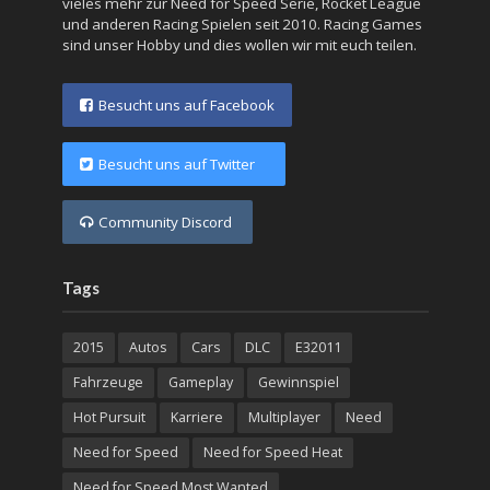
vieles mehr zur Need for Speed Serie, Rocket League
und anderen Racing Spielen seit 2010. Racing Games
sind unser Hobby und dies wollen wir mit euch teilen.
Besucht uns auf Facebook
Besucht uns auf Twitter
Community Discord
Tags
2015
Autos
Cars
DLC
E32011
Fahrzeuge
Gameplay
Gewinnspiel
Hot Pursuit
Karriere
Multiplayer
Need
Need for Speed
Need for Speed Heat
Need for Speed Most Wanted