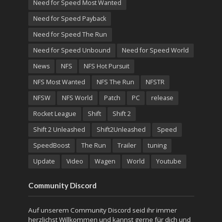
Need for Speed Most Wanted
Need for Speed Payback
Need for Speed The Run
Need for Speed Unbound
Need for Speed World
News
NFS
NFS Hot Pursuit
NFS Most Wanted
NFS The Run
NFSTR
NFSW
NFS World
Patch
PC
release
Rocket League
Shift
Shift 2
Shift 2 Unleashed
Shift2Unleashed
Speed
SpeedBoost
The Run
Trailer
tuning
Update
Video
Wagen
World
Youtube
Community Discord
Auf unserem Community Discord seid ihr immer
herzlichst Willkommen und kannst gerne für dich und