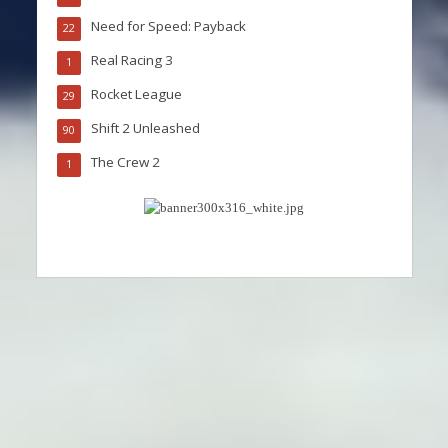
Need for Speed: Payback
22
Real Racing 3
1
Rocket League
29
Shift 2 Unleashed
90
The Crew 2
1