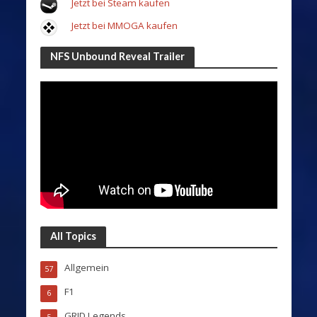
Jetzt bei Steam kaufen
Jetzt bei MMOGA kaufen
NFS Unbound Reveal Trailer
All Topics
Allgemein
57
F1
6
GRID Legends