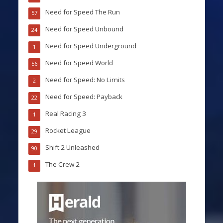
Need for Speed The Run
57
Need for Speed Unbound
24
Need for Speed Underground
1
Need for Speed World
56
Need for Speed: No Limits
2
Need for Speed: Payback
22
Real Racing 3
1
Rocket League
29
Shift 2 Unleashed
90
The Crew 2
1