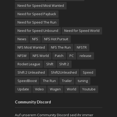
Need for Speed Most Wanted
Need for Speed Payback
Need for Speed The Run
Need for Speed Unbound
Need for Speed World
News
NFS
NFS Hot Pursuit
NFS Most Wanted
NFS The Run
NFSTR
NFSW
NFS World
Patch
PC
release
Rocket League
Shift
Shift 2
Shift 2 Unleashed
Shift2Unleashed
Speed
SpeedBoost
The Run
Trailer
tuning
Update
Video
Wagen
World
Youtube
Community Discord
Auf unserem Community Discord seid ihr immer