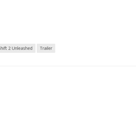
Shift 2 Unleashed
Trailer