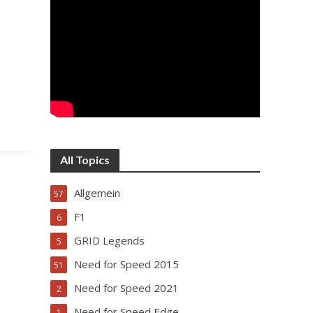
All Topics
Allgemein
57
F1
6
GRID Legends
5
Need for Speed 2015
51
Need for Speed 2021
2
Need for Speed Edge
1