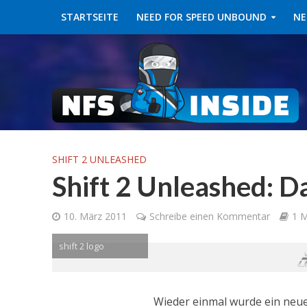
STARTSEITE
NEED FOR SPEED UNBOUND
NE
SHIFT 2 UNLEASHED
Shift 2 Unleashed: D
10. März 2011
Schreibe einen Kommentar
1 M
shift 2 logo
Wieder einmal wurde ein neuer