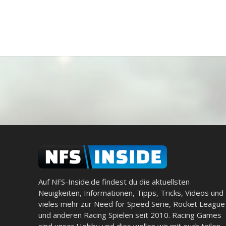
Auf NFS-Inside.de findest du die aktuellsten
Neuigkeiten, Informationen, Tipps, Tricks, Videos und
vieles mehr zur Need for Speed Serie, Rocket League
und anderen Racing Spielen seit 2010. Racing Games