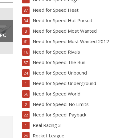
Need for Speed Heat
37
Need for Speed Hot Pursuit
34
Need for Speed Most Wanted
3
 PC
Need for Speed Most Wanted 2012
61
Need for Speed Rivals
16
Need for Speed The Run
57
Need for Speed Unbound
24
Need for Speed Underground
1
Need for Speed World
56
Need for Speed: No Limits
2
Need for Speed: Payback
22
Real Racing 3
1
Rocket League
29