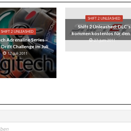
SHIFT 2 UNLEASHED
Shift 2 Unleashed: DLC´s
SHIFT 2 UNLEASHED
kommen kostenlos für den
ch Adrenaline Series –
27. Juni 2011
2 Drift Challenge im Juli
12. Juli 2011
iben