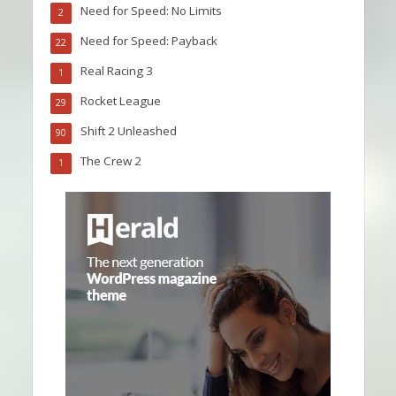
Need for Speed: No Limits
2
Need for Speed: Payback
22
Real Racing 3
1
Rocket League
29
Shift 2 Unleashed
90
The Crew 2
1