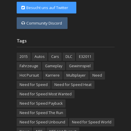
Besucht uns auf Twitter
Community Discord
Tags
2015
Autos
Cars
DLC
E32011
Fahrzeuge
Gameplay
Gewinnspiel
Hot Pursuit
Karriere
Multiplayer
Need
Need for Speed
Need for Speed Heat
Need for Speed Most Wanted
Need for Speed Payback
Need for Speed The Run
Need for Speed Unbound
Need for Speed World