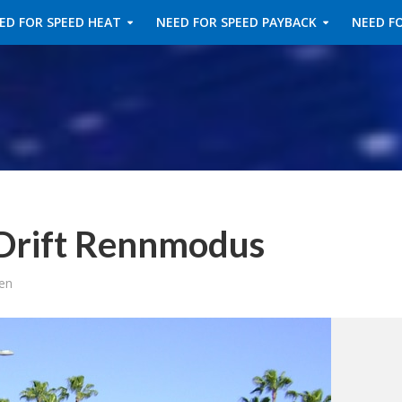
ED FOR SPEED HEAT
NEED FOR SPEED PAYBACK
NEED FO
 Drift Rennmodus
en