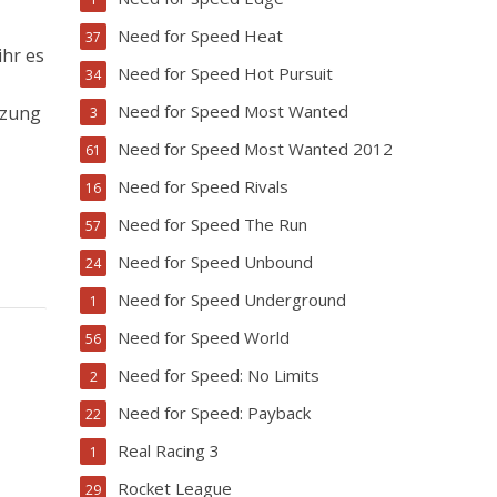
Need for Speed Heat
37
ihr es
Need for Speed Hot Pursuit
34
Need for Speed Most Wanted
nzung
3
Need for Speed Most Wanted 2012
61
Need for Speed Rivals
16
Need for Speed The Run
57
Need for Speed Unbound
24
Need for Speed Underground
1
Need for Speed World
56
Need for Speed: No Limits
2
Need for Speed: Payback
22
Real Racing 3
1
Rocket League
29