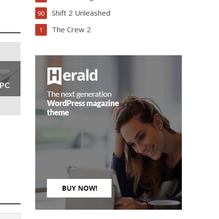
Shift 2 Unleashed
90
The Crew 2
1
 PC