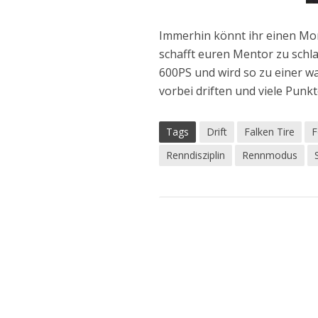
Immerhin könnt ihr einen Mon
schafft euren Mentor zu schl
600PS und wird so zu einer w
vorbei driften und viele Punk
Tags
Drift
Falken Tire
F
Renndisziplin
Rennmodus