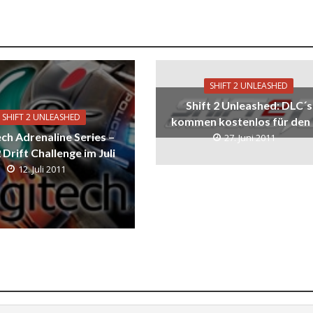
SHIFT 2 UNLEASHED
Shift 2 Unleashed: DLC´s
SHIFT 2 UNLEASHED
kommen kostenlos für den
ch Adrenaline Series –
27. Juni 2011
2 Drift Challenge im Juli
12. Juli 2011