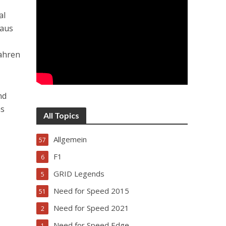
al
 aus
Fahren
nd
as
All Topics
Allgemein
57
F1
6
GRID Legends
5
Need for Speed 2015
51
Need for Speed 2021
2
Need for Speed Edge
1