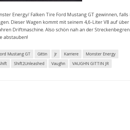
ster Energy/ Falken Tire Ford Mustang GT gewinnen, falls 
agen. Dieser Wagen kommt mit seinem 4,6-Liter V8 auf über
ahren Driftmaschine. Also schön nah an der Streckenbegre
te abstauben!
ord Mustang GT
Gittin
Jr
Karriere
Monster Energy
Shift
Shift2Unleashed
Vaughn
VAUGHN GITTIN JR