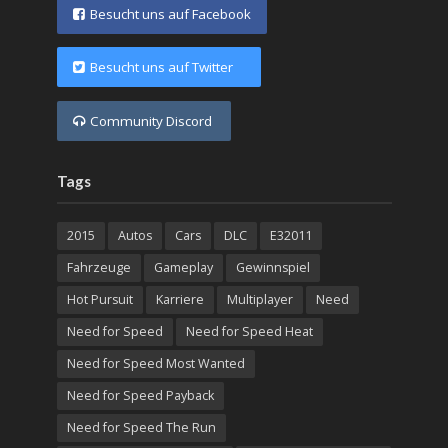
Besucht uns auf Facebook
Besucht uns auf Twitter
Community Discord
Tags
2015
Autos
Cars
DLC
E32011
Fahrzeuge
Gameplay
Gewinnspiel
Hot Pursuit
Karriere
Multiplayer
Need
Need for Speed
Need for Speed Heat
Need for Speed Most Wanted
Need for Speed Payback
Need for Speed The Run