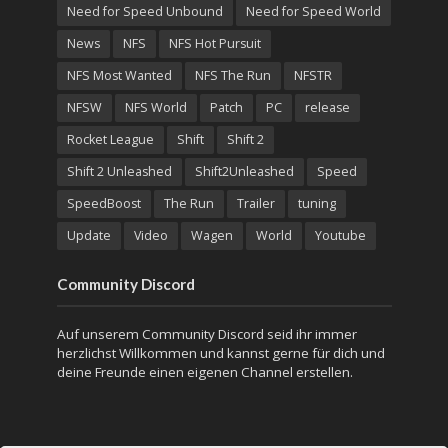
Need for Speed Unbound
Need for Speed World
News
NFS
NFS Hot Pursuit
NFS Most Wanted
NFS The Run
NFSTR
NFSW
NFS World
Patch
PC
release
Rocket League
Shift
Shift 2
Shift 2 Unleashed
Shift2Unleashed
Speed
SpeedBoost
The Run
Trailer
tuning
Update
Video
Wagen
World
Youtube
Community Discord
Auf unserem Community Discord seid ihr immer
herzlichst Willkommen und kannst gerne für dich und
deine Freunde einen eigenen Channel erstellen.