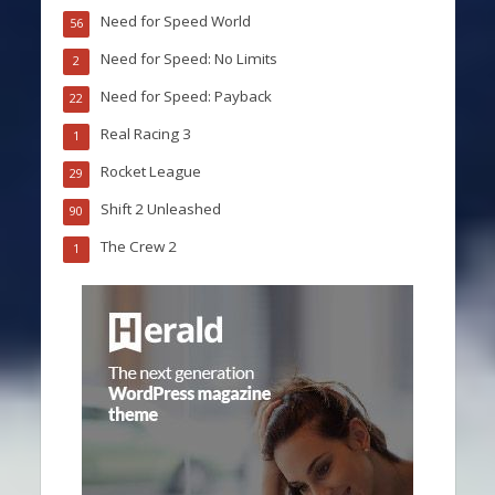
Need for Speed World
56
Need for Speed: No Limits
2
Need for Speed: Payback
22
Real Racing 3
1
Rocket League
29
Shift 2 Unleashed
90
The Crew 2
1