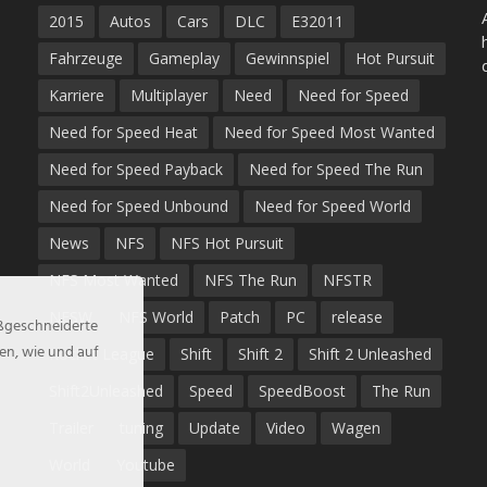
2015
Autos
Cars
DLC
E32011
Fahrzeuge
Gameplay
Gewinnspiel
Hot Pursuit
Karriere
Multiplayer
Need
Need for Speed
Need for Speed Heat
Need for Speed Most Wanted
Need for Speed Payback
Need for Speed The Run
Need for Speed Unbound
Need for Speed World
News
NFS
NFS Hot Pursuit
NFS Most Wanted
NFS The Run
NFSTR
NFSW
NFS World
Patch
PC
release
aßgeschneiderte
en, wie und auf
Rocket League
Shift
Shift 2
Shift 2 Unleashed
Shift2Unleashed
Speed
SpeedBoost
The Run
Trailer
tuning
Update
Video
Wagen
World
Youtube