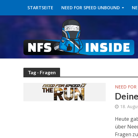
STARTSEITE
NEED FOR SPEED UNBOUND
NE
Tag - Fragen
NEED FOR 
Deine
18. Augu
Heute gab
über Need
Fragen zu.