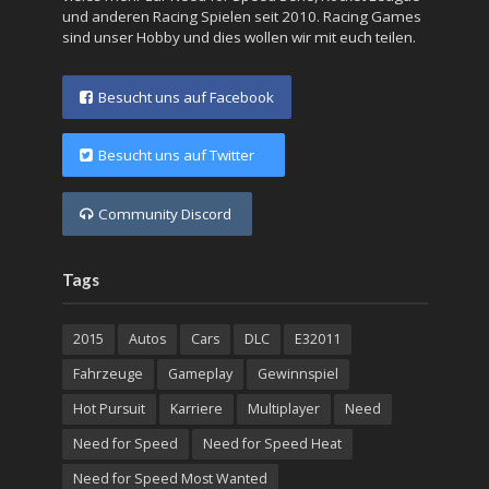
und anderen Racing Spielen seit 2010. Racing Games
sind unser Hobby und dies wollen wir mit euch teilen.
Besucht uns auf Facebook
Besucht uns auf Twitter
Community Discord
Tags
2015
Autos
Cars
DLC
E32011
Fahrzeuge
Gameplay
Gewinnspiel
Hot Pursuit
Karriere
Multiplayer
Need
Need for Speed
Need for Speed Heat
Need for Speed Most Wanted