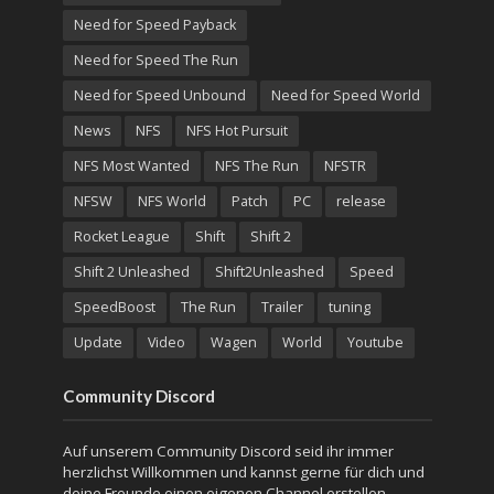
Need for Speed Payback
Need for Speed The Run
Need for Speed Unbound
Need for Speed World
News
NFS
NFS Hot Pursuit
NFS Most Wanted
NFS The Run
NFSTR
NFSW
NFS World
Patch
PC
release
Rocket League
Shift
Shift 2
Shift 2 Unleashed
Shift2Unleashed
Speed
SpeedBoost
The Run
Trailer
tuning
Update
Video
Wagen
World
Youtube
Community Discord
Auf unserem Community Discord seid ihr immer
herzlichst Willkommen und kannst gerne für dich und
deine Freunde einen eigenen Channel erstellen.