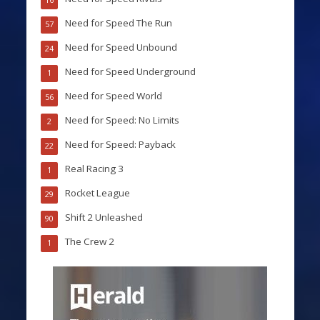
16
Need for Speed The Run
57
Need for Speed Unbound
24
Need for Speed Underground
1
Need for Speed World
56
Need for Speed: No Limits
2
Need for Speed: Payback
22
Real Racing 3
1
Rocket League
29
Shift 2 Unleashed
90
The Crew 2
1