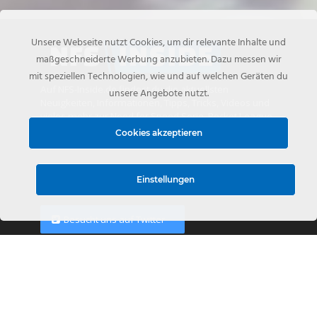
Unsere Webseite nutzt Cookies, um dir relevante Inhalte und
maßgeschneiderte Werbung anzubieten. Dazu messen wir
mit speziellen Technologien, wie und auf welchen Geräten du
Auf NFS-Inside.de findest du die aktuellsten
unsere Angebote nutzt.
Neuigkeiten, Informationen, Tipps, Tricks, Videos und
vieles mehr zur Need for Speed Serie, Rocket League
und anderen Racing Spielen seit 2010. Racing Games
Cookies akzeptieren
sind unser Hobby und dies wollen wir mit euch teilen.
Einstellungen
Besucht uns auf Facebook
Besucht uns auf Twitter
Community Discord
Tags