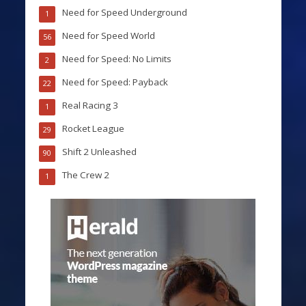
Need for Speed Underground
1
Need for Speed World
56
Need for Speed: No Limits
2
Need for Speed: Payback
22
Real Racing 3
1
Rocket League
29
Shift 2 Unleashed
90
The Crew 2
1