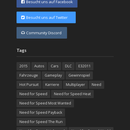
Besucht uns auf Facebook
Besucht uns auf Twitter
Community Discord
Tags
2015
Autos
Cars
DLC
E32011
Fahrzeuge
Gameplay
Gewinnspiel
Hot Pursuit
Karriere
Multiplayer
Need
Need for Speed
Need for Speed Heat
Need for Speed Most Wanted
Need for Speed Payback
Need for Speed The Run