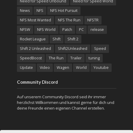
Need for Speed Unbound
Need for Speed World
News
NFS
NFS Hot Pursuit
NFS Most Wanted
NFS The Run
NFSTR
NFSW
NFS World
Patch
PC
release
Rocket League
Shift
Shift 2
Shift 2 Unleashed
Shift2Unleashed
Speed
SpeedBoost
The Run
Trailer
tuning
Update
Video
Wagen
World
Youtube
Community Discord
Auf unserem Community Discord seid ihr immer
herzlichst Willkommen und kannst gerne für dich und
deine Freunde einen eigenen Channel erstellen.